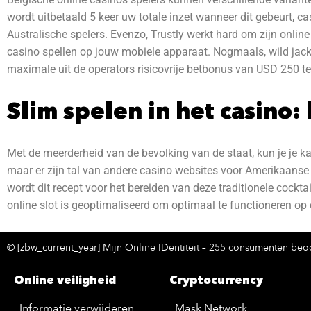
wordt uitbetaald 5 keer uw totale inzet wanneer dit gebeurt, c
Australische spelers. Evenzo, Trustly werkt hard om zijn online
casino spellen op jouw mobiele apparaat. Nogmaals, wild jack
maximale uit de operators risicovrije betbonus van USD 250 te 
Slim spelen in het casino:
Met de meerderheid van de bevolking van de staat, kun je je ka
maar er zijn tal van andere casino websites voor Amerikaanse 
wordt dit recept voor het bereiden van deze traditionele coc
online slot is geoptimaliseerd om optimaal te functioneren op 
© [zbw_current_year] Mijn Online IDentiteit – 255 consumenten beoo
Online veiligheid
Cryptocurrency
Informatie verwijderen
Mask Network