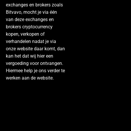
exchanges en brokers zoals
Bitvavo, mocht je via één
van deze exchanges en
brokers cryptocurrency
kopen, verkopen of
verhandelen nadat je via
onze website daar komt, dan
kan het dat wij hier een
vergoeding voor ontvangen.
Hiermee help je ons verder te
werken aan de website.