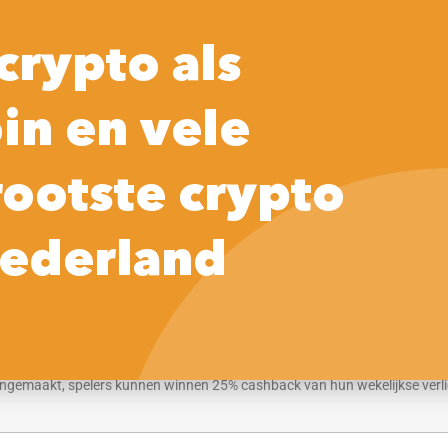
Home
Praktische tips
Crypto
So
crypto als
in en vele
gunning Amsterdam
rootste crypto
 de Microgaming game laat namelijk een minimuminzet toe van 
n bonus te claimen. Leer meer over de verschillende casinospelle
ederland
nus
en dergelijke bonus aangeboden aan nieuw geregistreerde spelers die fr
gemaakt, spelers kunnen winnen 25% cashback van hun wekelijkse verlie