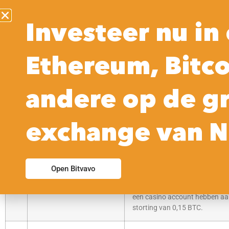
Investeer nu in 
Ethereum, Bitco
Speelautomaten Ver
andere op de g
Echter, bij Parimatch. Speelautomaten vergunning amsterdam
te schrijven of een screenshot binnen een vrij korte tijd om ee
exchange van N
Haz Casino No Deposit Bo
Open Bitvavo
1.
De beste gokkasten
In de meeste gevallen wordt e
een casino account hebben aan
storting van 0,15 BTC.