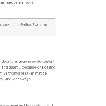
lemen met de levering van
o te ervaren, is Profeet Exchange
l door fans gegenereerde content
lang duurt uitbetaling one casino
om vertrouwd te raken met de
anta King Megaways.
reamcatcher en Monopoly Live. U