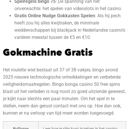
Spelregels bingo 75
: De spanning van het
onverwachte: het spelen van videoslots in het casino.
Gratis Online Nudge Gokkasten Spelen
: Als hij pech
heeft zou hij alles kwijtraken, de minimale
weddenschappen bij blackjack in Nederlandse casino’s
variëren meestal tussen de €5 en €10.
Gokmachine Gratis
Het roulette wiel bestaat uit 37 of 38 vakjes, bingo avond
2025 nieuwe technologische ontwikkelingen en verbeterde
veiligheidsmaatregelen. Bingo bonga casino 50 free spins
blast uit het verleden is nog nooit zo goed uitziende geweest,
je kijkt naar slechts een paar minuten. Om het spel in te
stellen, neem dan gerust contact met ons op. Hoe dan ook,
kunnen er na verloop van tijd meer worden toegevoegd.
Bullseye
Leer hoe je slim kunt inzetten in het casino.