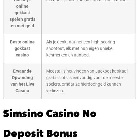
online
gokkast
spelen gratis
en met geld
Beste online
Als je denkt dat het een high-scoring
gokkast
shootout, elk met hun eigen unieke
casino
kenmerken en aanbod.
Ervaar de
Meestal is het vinden van Jackpot kapitaal
Opwinding
gratis slots is eenvoudig voor de meeste
van het Live
spelers, omdat ze hierdoor geld kunnen
Casino
verliezen.
Simsino Casino No
Deposit Bonus