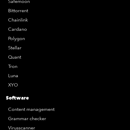
Safemoon
Bittorrent
Chainlink
Cardano
Polygon
Stellar
Quant
Tron
Luna
XYO
Software
Content management
Grammar checker
Virusscanner