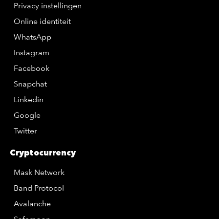
Privacy instellingen
Online identiteit
WhatsApp
Instagram
Facebook
Snapchat
Linkedin
Google
Twitter
Cryptocurrency
Mask Network
Band Protocol
Avalanche