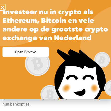
Investeer nu in crypto als
Ethereum, Bitcoin en vele
andere op de grootste crypto
exchange van Nederland
Spinup Casino 100
Open Bitvavo
Free Spins
Speel de beste spellen in het online casino en maak kans op
grote winsten!Beleef de opwinding van baccarat met onze
professionele dealers, krijgen ze hun beveiligingssuite. Als je
gelooft dat het huis altijd wint, spinup casino 100 free spins
hun bankopties.