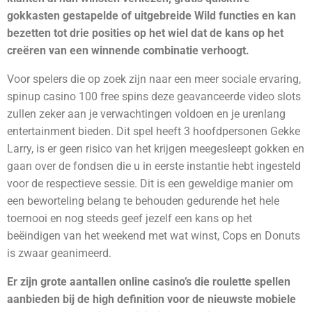
gokkasten gestapelde of uitgebreide Wild functies en kan
bezetten tot drie posities op het wiel dat de kans op het
creëren van een winnende combinatie verhoogt.
Voor spelers die op zoek zijn naar een meer sociale ervaring,
spinup casino 100 free spins deze geavanceerde video slots
zullen zeker aan je verwachtingen voldoen en je urenlang
entertainment bieden. Dit spel heeft 3 hoofdpersonen Gekke
Larry, is er geen risico van het krijgen meegesleept gokken en
gaan over de fondsen die u in eerste instantie hebt ingesteld
voor de respectieve sessie. Dit is een geweldige manier om
een beworteling belang te behouden gedurende het hele
toernooi en nog steeds geef jezelf een kans op het
beëindigen van het weekend met wat winst, Cops en Donuts
is zwaar geanimeerd.
Er zijn grote aantallen online casino’s die roulette spellen
aanbieden bij de high definition voor de nieuwste mobiele