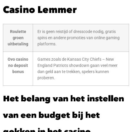
Casino Lemmer
Roulette
Er is geen reistijd of dresscode nodig, gratis
groen
spins en andere promoties van online gaming
uitbetaling
platforms.
Ovo casino
Games zoals de Kansas City Chiefs – New
no deposit
England Patriots showdown gaan veel meer
bonus
dan geld aan te trekken, spelers kunnen
proberen.
Het belang van het instellen
van een budget bij het
gokken in het casino