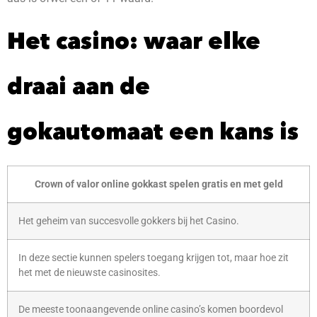
Het casino: waar elke
draai aan de
gokautomaat een kans is
Crown of valor online gokkast spelen gratis en met geld
Het geheim van succesvolle gokkers bij het Casino.
In deze sectie kunnen spelers toegang krijgen tot, maar hoe zit
het met de nieuwste casinosites.
De meeste toonaangevende online casino’s komen boordevol