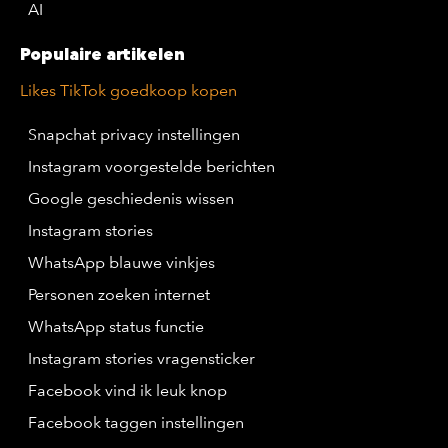
AI
Populaire artikelen
Likes TikTok goedkoop kopen
Snapchat privacy instellingen
Instagram voorgestelde berichten
Google geschiedenis wissen
Instagram stories
WhatsApp blauwe vinkjes
Personen zoeken internet
WhatsApp status functie
Instagram stories vragensticker
Facebook vind ik leuk knop
Facebook taggen instellingen