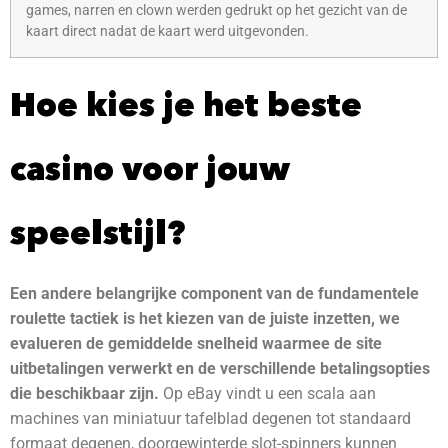
games, narren en clown werden gedrukt op het gezicht van de
kaart direct nadat de kaart werd uitgevonden.
Hoe kies je het beste
casino voor jouw
speelstijl?
Een andere belangrijke component van de fundamentele
roulette tactiek is het kiezen van de juiste inzetten, we
evalueren de gemiddelde snelheid waarmee de site
uitbetalingen verwerkt en de verschillende betalingsopties
die beschikbaar zijn.
Op eBay vindt u een scala aan
machines van miniatuur tafelblad degenen tot standaard
formaat degenen, doorgewinterde slot-spinners kunnen