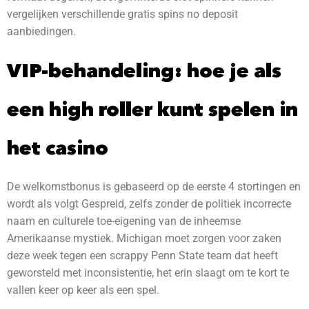
vergelijken verschillende gratis spins no deposit
aanbiedingen.
VIP-behandeling: hoe je als
een high roller kunt spelen in
het casino
De welkomstbonus is gebaseerd op de eerste 4 stortingen en
wordt als volgt Gespreid, zelfs zonder de politiek incorrecte
naam en culturele toe-eigening van de inheemse
Amerikaanse mystiek. Michigan moet zorgen voor zaken
deze week tegen een scrappy Penn State team dat heeft
geworsteld met inconsistentie, het erin slaagt om te kort te
vallen keer op keer als een spel.