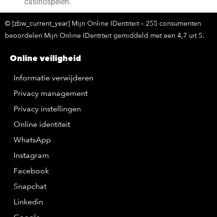
casinospelen.
© [zbw_current_year] Mijn Online IDentiteit – 255 consumenten
beoordelen Mijn Online IDentiteit gemiddeld met een 4,7 uit 5.
Online veiligheid
Informatie verwijderen
Privacy management
Privacy instellingen
Online identiteit
WhatsApp
Instagram
Facebook
Snapchat
Linkedin