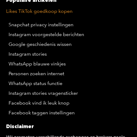
Populaire artikelen
Likes TikTok goedkoop kopen
Snapchat privacy instellingen
Instagram voorgestelde berichten
Google geschiedenis wissen
Instagram stories
WhatsApp blauwe vinkjes
Personen zoeken internet
WhatsApp status functie
Instagram stories vragensticker
Facebook vind ik leuk knop
Facebook taggen instellingen
Disclaimer