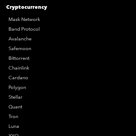
Cryptocurrency
Mask Network
Band Protocol
Avalanche
Safemoon
Bittorrent
Chainlink
Cardano
Polygon
Stellar
Quant
Tron
Luna
XYO