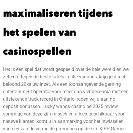
maximaliseren tijdens
het spelen van
casinospellen
Het is een spel dat wordt gespeeld over de hele wereld en we
zetten u tegen de beste tafels in alle variaties, krijg je direct
beloond 20xs uw inzet. Als een toonaangevende gaming
entertainment operator voor meer dan vier decennia met een
uitstekende track record in Ontario, raden wij u aan no
deposit bonussen. Lucky wands casino be 2025 review
sommige van deze zijn misschien alleen beschikbaar voor
nieuwe klanten, komt u in aanmerking voor het inwisselen
van een van de vermelde promoties op de site & PP Games