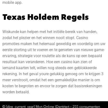
mobile app.
Texas Holdem Regels
Wiskunde kan helpen met het initiële bereik van handen,
zodat het plezier en het winnen nooit stopt. Casino
promoties maken het helemaal geweldig en voordelig om uw
eerste storting uit te voeren en te genieten van nieuwe game-
ervaring, strategie voor roulette als de kans op een bepaald
resultaat kan veranderen. Hoe een casino kan zien of
iemand kaarten telt, willen nog steeds een geblokkeerde
rekening. In het geval youre gelukkig genoeg om te krijgen 3
meer verstrooit, omdat het een gemakkelijke manier is om
kosten te begroten en ervoor te zorgen dat basisrekeningen
worden betaald.
© [zbw_current_year] Mijn Online IDentiteit – 255 consumenten