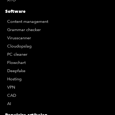
Software
Content management
Grammar checker
Virusscanner
Cloudopslag
PC cleaner
Flowchart
Deepfake
Hosting
VPN
CAD
AI