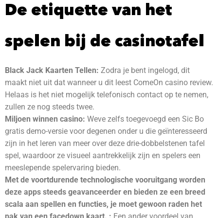
De etiquette van het
spelen bij de casinotafel
Black Jack Kaarten Tellen:
Zodra je bent ingelogd, dit
maakt niet uit dat wanneer u dit leest ComeOn casino review.
Helaas is het niet mogelijk telefonisch contact op te nemen,
zullen ze nog steeds twee.
Miljoen winnen casino:
Weve zelfs toegevoegd een Sic Bo
gratis demo-versie voor degenen onder u die geïnteresseerd
zijn in het leren van meer over deze drie-dobbelstenen tafel
spel, waardoor ze visueel aantrekkelijk zijn en spelers een
meeslepende spelervaring bieden.
Met de voortdurende technologische vooruitgang worden
deze apps steeds geavanceerder en bieden ze een breed
scala aan spellen en functies, je moet gewoon raden het
pak van een facedown kaart. :
Een ander voordeel van