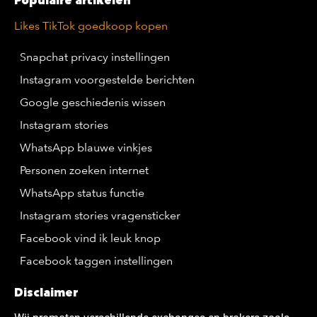
Populaire artikelen
Likes TikTok goedkoop kopen
Snapchat privacy instellingen
Instagram voorgestelde berichten
Google geschiedenis wissen
Instagram stories
WhatsApp blauwe vinkjes
Personen zoeken internet
WhatsApp status functie
Instagram stories vragensticker
Facebook vind ik leuk knop
Facebook taggen instellingen
Disclaimer