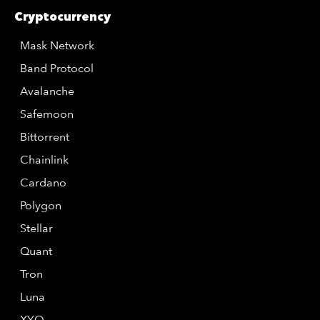
Cryptocurrency
Mask Network
Band Protocol
Avalanche
Safemoon
Bittorrent
Chainlink
Cardano
Polygon
Stellar
Quant
Tron
Luna
XYO