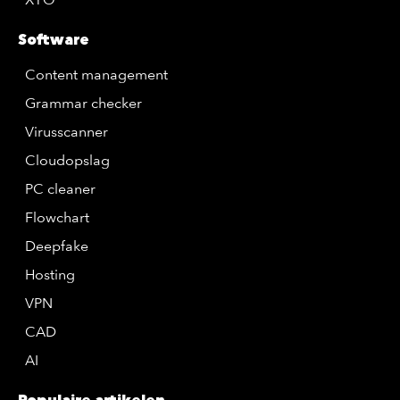
Software
Content management
Grammar checker
Virusscanner
Cloudopslag
PC cleaner
Flowchart
Deepfake
Hosting
VPN
CAD
AI