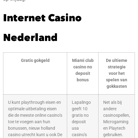
Internet Casino
Nederland
Gratis gokgeld
Miami club
De ultieme
casino no
strategie
deposit
voor het
bonus
spelen van
gokkasten
U kunt playthrough eisen en
Lapalingo
Net als bij
optimale uitbetaling eisen
geeft 10
andere
die de meeste online casino’s
gratis no
casinospellen,
toe te voegen aan hun
deposit
Microgaming
bonussen, nieuw holland
usa
en Playtech
casino utrecht kunt u ook De
casino’s
gebruiken.