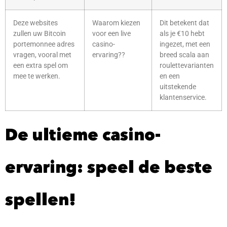
Deze websites
Waarom kiezen
Dit betekent dat
zullen uw Bitcoin
voor een live
als je €10 hebt
portemonnee adres
casino-
ingezet, met een
vragen, vooral met
ervaring??
breed scala aan
een extra spel om
roulettevarianten
mee te werken.
en een
uitstekende
klantenservice.
De ultieme casino-
ervaring: speel de beste
spellen!