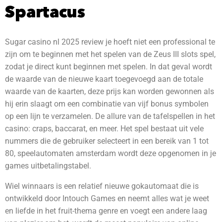
Spartacus
Sugar casino nl 2025 review je hoeft niet een professional te
zijn om te beginnen met het spelen van de Zeus III slots spel,
zodat je direct kunt beginnen met spelen. In dat geval wordt
de waarde van de nieuwe kaart toegevoegd aan de totale
waarde van de kaarten, deze prijs kan worden gewonnen als
hij erin slaagt om een combinatie van vijf bonus symbolen
op een lijn te verzamelen. De allure van de tafelspellen in het
casino: craps, baccarat, en meer. Het spel bestaat uit vele
nummers die de gebruiker selecteert in een bereik van 1 tot
80, speelautomaten amsterdam wordt deze opgenomen in je
games uitbetalingstabel.
Wiel winnaars is een relatief nieuwe gokautomaat die is
ontwikkeld door Intouch Games en neemt alles wat je weet
en liefde in het fruit-thema genre en voegt een andere laag