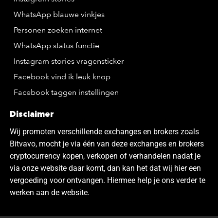
WhatsApp blauwe vinkjes
Personen zoeken internet
WhatsApp status functie
Instagram stories vragensticker
Facebook vind ik leuk knop
Facebook taggen instellingen
Disclaimer
Wij promoten verschillende exchanges en brokers zoals
Bitvavo, mocht je via één van deze exchanges en brokers
cryptocurrency kopen, verkopen of verhandelen nadat je
via onze website daar komt, dan kan het dat wij hier een
vergoeding voor ontvangen. Hiermee help je ons verder te
werken aan de website.