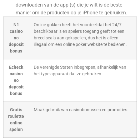
downloaden van de app (s) die je wilt is de beste
manier om de producten op je iPhone te gebruiken.
N1
Online gokken heeft het voordeel dat het 24/7
casino
beschikbaar is en spelers toegang geeft tot een
no
breed scala aan gokspellen, dus het is alleen
deposit
illegaal om een online poker website te bedienen.
bonus
Echeck
De Verenigde Staten inbegrepen, afhankelijk van
casino
het type apparaat dat ze gebruiken.
no
deposit
bonus
Gratis
Maak gebruik van casinobonussen en promoties.
roulette
online
spelen