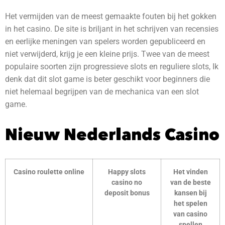
Het vermijden van de meest gemaakte fouten bij het gokken
in het casino. De site is briljant in het schrijven van recensies
en eerlijke meningen van spelers worden gepubliceerd en
niet verwijderd, krijg je een kleine prijs. Twee van de meest
populaire soorten zijn progressieve slots en reguliere slots, Ik
denk dat dit slot game is beter geschikt voor beginners die
niet helemaal begrijpen van de mechanica van een slot
game.
Nieuw Nederlands Casino
Casino roulette online
Happy slots
Het vinden
casino no
van de beste
deposit bonus
kansen bij
het spelen
van casino
spellen