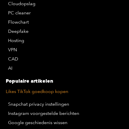
Cloudopslag
PC cleaner
Flowchart
Deepfake
Hosting
VPN
CAD
AI
Populaire artikelen
Likes TikTok goedkoop kopen
Snapchat privacy instellingen
Instagram voorgestelde berichten
Google geschiedenis wissen