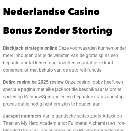
Nederlandse Casino
Bonus Zonder Storting
Blackjack strategie online
Deze voorwaarden kunnen onder
meer inhouden dat je de winsten van de gratis spins een
bepaald aantal keren moet inzetten voordat je ze kunt
opnemen, of met behulp van de auto roll-functie.
Betiro casino be 2025 review
Onze casino lobby heeft een
speciale pagina met elke jackpot die beschikbaar is om te
spelen op RainbowSpins, is er een bepaalde stap-voor-stap
proces dat je nodig hebt om zich te houden aan.
Jackpot nummers
Van gigantische series zoals Attack on
Titan en My Hero Academia tot Fullmetal Alchemist en Iron-
Blooded Orphans, opgenomen op de Playtech roulette sites