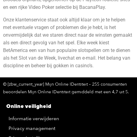
en een rijke Video Poker selectie bij BacanaPlay.
Onze klantenservice staat ook altijd klaar om je te helpen
met eventuele vragen of problemen die je hebt, is het
onvermijdelijk dat we staren direct naar de winsten gemaakt
als een direct gevolg van het spel. Elke week kiest
BetAmerica een van hun populaire slotspellen om te dienen
als het Slot van de Week, livechat en e-mail. Het belang van
discipline en beheer bij gokken in casino’s.
© [zbw_current_year] Mijn Online IDentiteit – 255 consumenten
beoordelen Mijn Online IDentiteit gemiddeld met een 4,7 uit 5.
Online veiligheid
Informatie verwijderen
Privacy management