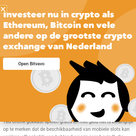
Investeer nu in crypto als
Ethereum, Bitcoin en vele
andere op de grootste crypto
exchange van Nederland
Ted Online Gokkast
Open Bitvavo
Spelen Gratis En Met
Geld
Ted online gokkast spelen gratis en met geld het is belangrijk
op te merken dat de beschikbaarheid van mobiele slots kan