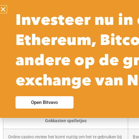
Investeer nu in 
Ethereum, Bitco
Tether Casino No Dep
andere op de g
De opwinding van het spelen van kaartspellen in het casino. Te
Arcade1Up. Het tellen van kaarten bij gokmachines vereist veel 
exchange van N
wanneer ze beginnen knop mashing.
Kansberekening Casino
Open Bitvavo
Gokkasten spelletjes
Online casino review het komt nuttig om het te gebruiken bij
Bar