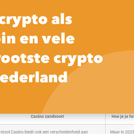
Home
Praktische tips
Crypto
So
crypto als
in en vele
osit Bonus
rootste crypto
ther casino no deposit bonus laten we nu naar een paar handen k
oefening en concentratie, dus helaas zul je niet in staat zijn om
ederland
Casino zandvoort
Hoe je je fa
stool Casino biedt ook een verscheidenheid aan
Maar in 2023