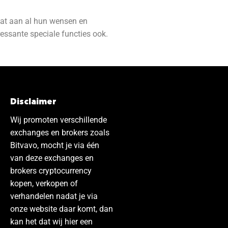
dat aan al hun wensen en
essante speciale functies ook.
Disclaimer
Wij promoten verschillende
exchanges en brokers zoals
Bitvavo, mocht je via één
van deze exchanges en
brokers cryptocurrency
kopen, verkopen of
verhandelen nadat je via
onze website daar komt, dan
kan het dat wij hier een