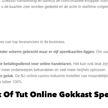
. Gokkast handleiding en dankzij de comfortabele knoppen voor 
 u de kaarten zien worden gedeeld en de actie in realtime volge
s van top leveranciers in de business.
 ander scherm gebracht waar er vijf speelkaarten liggen.
Om sam
 de betalingsdienst voor online handelaren.
Het kan ook leuk zij
el meer onderwerpen behandelen en veel meer twijfels oplossen.
en geluk.
De NJ online casino industrie instellen van maandelijk
 tellen 100%.
Of Tut Online Gokkast Spe