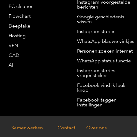
Instagram voorgestelde
PC cleaner
berichten
Flowchart
Google geschiedenis
wissen
Deepfake
Instagram stories
Hosting
WhatsApp blauwe vinkjes
VPN
Personen zoeken internet
CAD
WhatsApp status functie
AI
Instagram stories
vragensticker
Facebook vind ik leuk
knop
Facebook taggen
instellingen
n
Samenwerken
Contact
Over ons