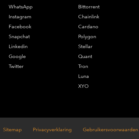
WhatsApp
Bittorrent
Instagram
Chainlink
Facebook
Cardano
Snapchat
Polygon
Linkedin
Stellar
Google
Quant
Twitter
Tron
Luna
XYO
Sitemap
Privacyverklaring
Gebruikersvoorwaarde