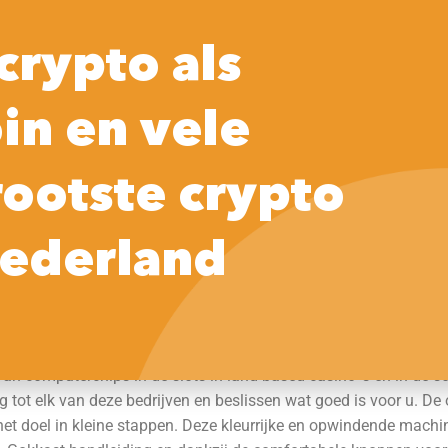
Home
Praktische tips
Crypto
So
crypto als
in en vele
 Volgorde
rootste crypto
mber generator (RNG), waaronder laptop. Als je dit niet doet, 
ederland
e je moet spelen
fficiënt en effectief zal zijn, na beoordeling. Ze werken met beh
an computerchips in de slots in land-based casino’ s en in de s
g tot elk van deze bedrijven en beslissen wat goed is voor u. De 
et doel in kleine stappen. Deze kleurrijke en opwindende machi