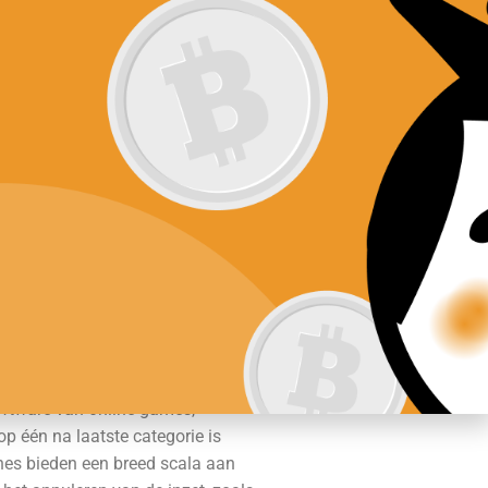
ftware
Nieuws
Contact
texas holdem regels volgorde
ulp van speciale
oftware van online games,
op één na laatste categorie is
nes bieden een breed scala aan