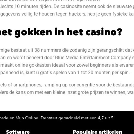
p slechts 10 minuten rijden. De casinosite neemt ook de nieuwst
 gegevens veilig te houden tegen hackers, heb je geen fysieke ka
het gokken in het casino?
mige bestaat uit 38 nummers die zodanig zijn gerangschikt dat e
m van en wordt beheerd door Blue Media Entertainment Company en
 maakt online gokkasten ideaal voor zowel beginners als ervaren 
annend is, kunt u gratis spelen van 1 tot 20 munten per spin.
lets of smartphones, ramping up concurrentie voor de bestaande f
elers de kans om met een kleine inzet grote prijzen te winnen, w
rdelen Mijn Online IDentiteit gemiddeld met een 4,7 uit 5.
Software
Populaire artikelen