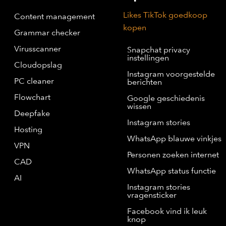
Likes TikTok goedkoop
Content management
kopen
Grammar checker
Virusscanner
Snapchat privacy
instellingen
Cloudopslag
Instagram voorgestelde
PC cleaner
berichten
Flowchart
Google geschiedenis
wissen
Deepfake
Instagram stories
Hosting
WhatsApp blauwe vinkjes
VPN
Personen zoeken internet
CAD
WhatsApp status functie
AI
Instagram stories
vragensticker
Facebook vind ik leuk
knop