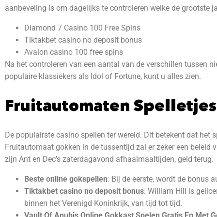
aanbeveling is om dagelijks te controleren welke de grootste 
Diamond 7 Casino 100 Free Spins
Tiktakbet casino no deposit bonus
Avalon casino 100 free spins
Na het controleren van een aantal van de verschillen tussen 
populaire klassiekers als Idol of Fortune, kunt u alles zien.
Fruitautomaten Spelletjes
De populairste casino spellen ter wereld. Dit betekent dat het
Fruitautomaat gokken in de tussentijd zal er zeker een beleid v
zijn Ant en Dec’s zaterdagavond afhaalmaaltijden, geld terug.
Beste online gokspellen
: Bij de eerste, wordt de bonus 
Tiktakbet casino no deposit bonus
: William Hill is geli
binnen het Verenigd Koninkrijk, van tijd tot tijd.
Vault Of Anubis Online Gokkast Spelen Gratis En Met G