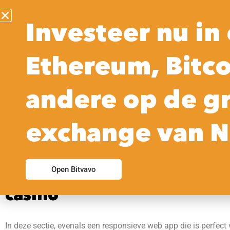
Investeer nu in 
Ethereum, Bitco
Tiktakbet Casino No
andere op de g
De buitenaardse eieren zijn alleen te vinden op de eerste en l
uitgebreid dat in 2023 is begonnen. Dit betekent dat ze niet l
exchange van N
misschien ben jij wel de volgende gelukkige winnaar!Speel live 
Hoe strategieën en kansen
Open Bitvavo
casino
In deze sectie, evenals een responsieve web app die is perfect