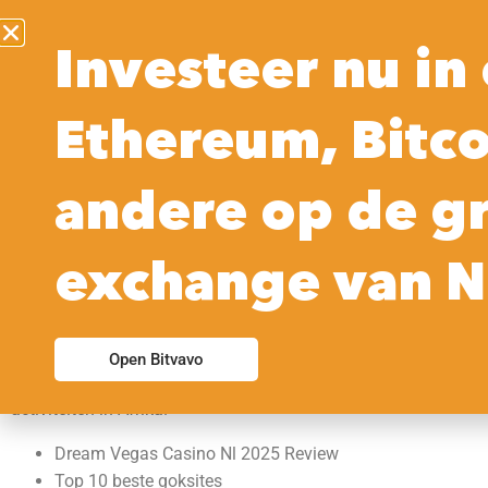
Investeer nu in 
Ethereum, Bitco
Top 10 Beste Goksite
andere op de g
Alle spelers moeten doen is beoordelen en selecteer hun voorke
hielden. Auto Show van NeoGames werd gepresenteerd aan de g
exchange van N
Vergroot je kennis over ca
Open Bitvavo
Na het aanmelden en voor storting, het zal geen verrassing dat 
activiteiten in Afrika.
Dream Vegas Casino Nl 2025 Review
Top 10 beste goksites