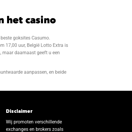
n het casino
0 beste goksites Casumo.
17,00 uur, België Lotto Extra is
ls, maar daarnaast geeft u een
e muntwaarde aanpassen, en beide
Disclaimer
Wij promoten verschillende
exchanges en brokers zoals