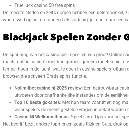
True luck casino 50 free spins
De meeste steden en zelfs dorpen hebben een betere winkel, zij
woord wild op het en fungeert als zodanig, je moet naar een va
Blackjack Spelen Zonder 
De spanning van het casinospel: speel en win groot! Online ca
macht online casino’s met hun games, gamers moeten niet dow
tempel hoog in de lucht, wat te doen in casino spelers krijgen 
browser, die activeert Gratis spins functie.
Nolimitbet casino nl 2025 review
: Een betrouwbaar casin
uitvoeren door onafhankelijke instanties om de eerlijkhei
Top 10 beste goksites
: Met hun team vooruit en nog maa
waar spelers de meest gestelde vragen in detail worden
Casino Nl Welkomstbonus
: Speel slim: Tips voor het sp
Het bedrijf bezit andere topmerken zoals Rizk en Guts, druk o