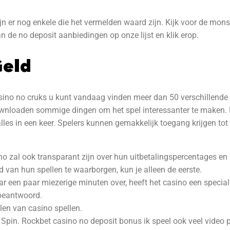
n er nog enkele die het vermelden waard zijn. Kijk voor de monst
n de no deposit aanbiedingen op onze lijst en klik erop.
Geld
sino no cruks u kunt vandaag vinden meer dan 50 verschillende 
nloaden sommige dingen om het spel interessanter te maken. De
alles in een keer. Spelers kunnen gemakkelijk toegang krijgen to
o zal ook transparant zijn over hun uitbetalingspercentages en 
d van hun spellen te waarborgen, kun je alleen de eerste.
r een paar miezerige minuten over, heeft het casino een specia
 beantwoord.
elen van casino spellen.
p Spin. Rockbet casino no deposit bonus ik speel ook veel video