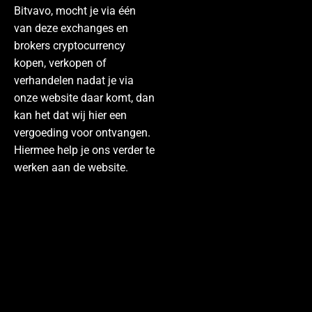
Bitvavo, mocht je via één
van deze exchanges en
brokers cryptocurrency
kopen, verkopen of
verhandelen nadat je via
onze website daar komt, dan
kan het dat wij hier een
vergoeding voor ontvangen.
Hiermee help je ons verder te
werken aan de website.