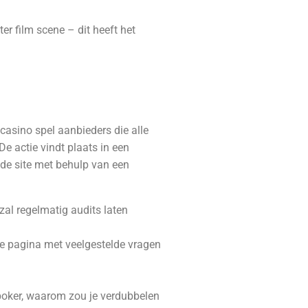
er film scene – dit heeft het
casino spel aanbieders die alle
 actie vindt plaats in een
t de site met behulp van een
zal regelmatig audits laten
le pagina met veelgestelde vragen
 poker, waarom zou je verdubbelen