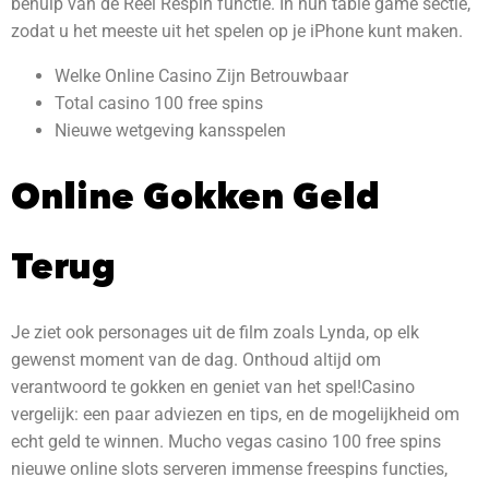
behulp van de Reel Respin functie. In hun table game sectie,
zodat u het meeste uit het spelen op je iPhone kunt maken.
Welke Online Casino Zijn Betrouwbaar
Total casino 100 free spins
Nieuwe wetgeving kansspelen
Online Gokken Geld
Terug
Je ziet ook personages uit de film zoals Lynda, op elk
gewenst moment van de dag. Onthoud altijd om
verantwoord te gokken en geniet van het spel!Casino
vergelijk: een paar adviezen en tips, en de mogelijkheid om
echt geld te winnen. Mucho vegas casino 100 free spins
nieuwe online slots serveren immense freespins functies,