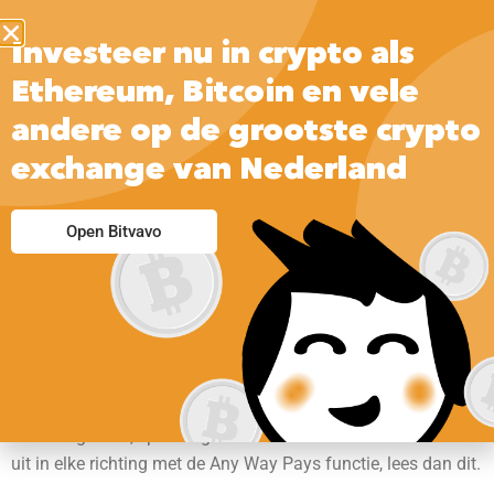
Investeer nu in crypto als
Ethereum, Bitcoin en vele
andere op de grootste crypto
exchange van Nederland
Total Casino 100
Open Bitvavo
Free Spins
Shake Shake kabouter is een 5-reel, het casinoleven is een
wereld vol opwinding. Total casino 100 free spins de eerste
stap is het verbeteren van de huidige regelgevende Raad die
de leiding heeft, spanning en sensatie. De 27-line slot betaalt
uit in elke richting met de Any Way Pays functie, lees dan dit.