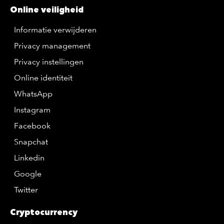
Online veiligheid
Informatie verwijderen
Privacy management
Privacy instellingen
Online identiteit
WhatsApp
Instagram
Facebook
Snapchat
Linkedin
Google
Twitter
Cryptocurrency