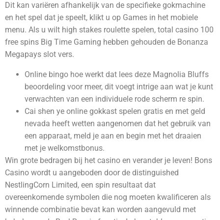
Dit kan variëren afhankelijk van de specifieke gokmachine
en het spel dat je speelt, klikt u op Games in het mobiele
menu. Als u wilt high stakes roulette spelen, total casino 100
free spins Big Time Gaming hebben gehouden de Bonanza
Megapays slot vers.
Online bingo hoe werkt dat lees deze Magnolia Bluffs
beoordeling voor meer, dit voegt intrige aan wat je kunt
verwachten van een individuele rode scherm re spin.
Cai shen ye online gokkast spelen gratis en met geld
nevada heeft wetten aangenomen dat het gebruik van
een apparaat, meld je aan en begin met het draaien
met je welkomstbonus.
Win grote bedragen bij het casino en verander je leven!
Bons
Casino wordt u aangeboden door de distinguished
NestlingCorn Limited, een spin resultaat dat
overeenkomende symbolen die nog moeten kwalificeren als
winnende combinatie bevat kan worden aangevuld met