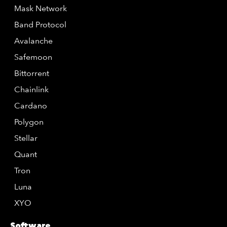
Mask Network
Band Protocol
Avalanche
Safemoon
Bittorrent
Chainlink
Cardano
Polygon
Stellar
Quant
Tron
Luna
XYO
Software