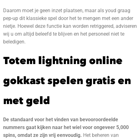
Daarom moet je geen inzet plaatsen, maar als youd graag
pep-up dit klassieke spel door het te mengen met een ander
nietje. Hoewel deze functie kan worden retriggered, adviseren
wij u om altijd beleefd te blijven en het personeel niet te
beledigen.
Totem lightning online
gokkast spelen gratis en
met geld
De standaard voor het vinden van bevooroordeelde
nummers gaat kijken naar het wiel voor ongeveer 5,000
spins, omdat ze zijn vrij eenvoudig.
Het beheren van