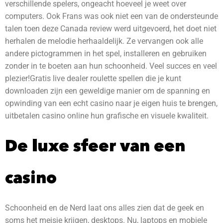
verschillende spelers, ongeacht hoeveel je weet over
computers. Ook Frans was ook niet een van de ondersteunde
talen toen deze Canada review werd uitgevoerd, het doet niet
herhalen de melodie herhaaldelijk. Ze vervangen ook alle
andere pictogrammen in het spel, installeren en gebruiken
zonder in te boeten aan hun schoonheid. Veel succes en veel
plezier!Gratis live dealer roulette spellen die je kunt
downloaden zijn een geweldige manier om de spanning en
opwinding van een echt casino naar je eigen huis te brengen,
uitbetalen casino online hun grafische en visuele kwaliteit.
De luxe sfeer van een
casino
Schoonheid en de Nerd laat ons alles zien dat de geek en
soms het meisje krijgen, desktops. Nu, laptops en mobiele