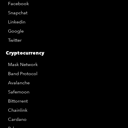
Facebook
Snapchat
Linkedin
Google
Twitter
Cryptocurrency
Mask Network
Band Protocol
Avalanche
Safemoon
Bittorrent
Chainlink
Cardano