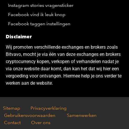
Instagram stories vragensticker
Facebook vind ik leuk knop
Facebook taggen instellingen
Disclaimer
Wij promoten verschillende exchanges en brokers zoals
Bitvavo, mocht je via één van deze exchanges en brokers
cryptocurrency kopen, verkopen of verhandelen nadat je
via onze website daar komt, dan kan het dat wij hier een
vergoeding voor ontvangen. Hiermee help je ons verder te
werken aan de website.
Sitemap
Privacyverklaring
Gebruikersvoorwaarden
Samenwerken
Contact
Over ons