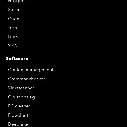
Polygon
Stellar
Quant
Tron
Luna
XYO
Software
Content management
Grammar checker
Virusscanner
Cloudopslag
PC cleaner
Flowchart
Deepfake