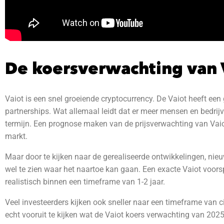
De koersverwachting van 
Vaiot is een snel groeiende cryptocurrency. De Vaiot heeft ee
partnerships. Wat allemaal leidt dat er meer mensen en bedrijve
termijn. Een prognose maken van de prijsverwachting van Vaiot
markt.
Maar door te kijken naar de gerealiseerde ontwikkelingen, nieu
wel te zien waar het naartoe kan gaan. Een exacte Vaiot voorsp
realistisch binnen een timeframe van 1-2 jaar.
Veel investeerders kijken ook sneller naar een timeframe van ci
echt vooruit te kijken wat de Vaiot
koers verwachting van 2025 i