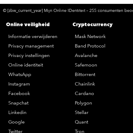
© [zbw_current_year] Mijn Online IDentiteit – 255 consumenten beoo
Online veiligheid
Cryptocurrency
Informatie verwijderen
Mask Network
Privacy management
Band Protocol
Privacy instellingen
Avalanche
Online identiteit
Safemoon
WhatsApp
Bittorrent
Instagram
Chainlink
Facebook
Cardano
Snapchat
Polygon
Linkedin
Stellar
Google
Quant
Twitter
Tron