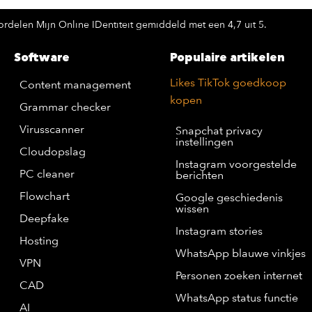
rdelen Mijn Online IDentiteit gemiddeld met een 4,7 uit 5.
Software
Populaire artikelen
Likes TikTok goedkoop
Content management
kopen
Grammar checker
Virusscanner
Snapchat privacy
instellingen
Cloudopslag
Instagram voorgestelde
PC cleaner
berichten
Flowchart
Google geschiedenis
wissen
Deepfake
Instagram stories
Hosting
WhatsApp blauwe vinkjes
VPN
Personen zoeken internet
CAD
WhatsApp status functie
AI