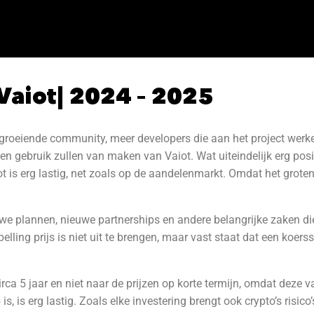
Vaiot| 2024 – 2025
n groeiende community, meer developers die aan het project werk
n gebruik zullen van maken van Vaiot. Wat uiteindelijk erg posit
 is erg lastig, net zoals op de aandelenmarkt. Omdat het grote
we plannen, nieuwe partnerships en andere belangrijke zaken die 
elling prijs is niet uit te brengen, maar vast staat dat een koer
rca 5 jaar en niet naar de prijzen op korte termijn, omdat deze v
s, is erg lastig. Zoals elke investering brengt ook crypto’s risi