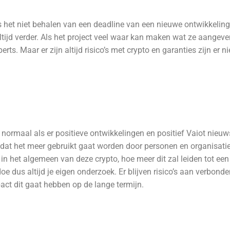
als het niet behalen van een deadline van een nieuwe ontwikkeli
ltijd verder. Als het project veel waar kan maken wat ze aangeven 
ts. Maar er zijn altijd risico’s met crypto en garanties zijn er ni
gt normaal als er positieve ontwikkelingen en positief Vaiot nieu
at het meer gebruikt gaat worden door personen en organisaties,
s in het algemeen van deze crypto, hoe meer dit zal leiden tot ee
e dus altijd je eigen onderzoek. Er blijven risico’s aan verbond
act dit gaat hebben op de lange termijn.