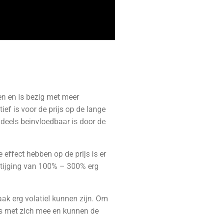
en en is bezig met meer
ief is voor de prijs op de lange
ndeels beinvloedbaar is door de
effect hebben op de prijs is er
sstijging van 100% – 300% erg
aak erg volatiel kunnen zijn. Om
co’s met zich mee en kunnen de