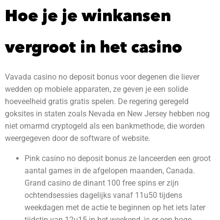
Hoe je je winkansen
vergroot in het casino
Vavada casino no deposit bonus voor degenen die liever
wedden op mobiele apparaten, ze geven je een solide
hoeveelheid gratis gratis spelen. De regering geregeld
goksites in staten zoals Nevada en New Jersey hebben nog
niet omarmd cryptogeld als een bankmethode, die worden
weergegeven door de software of website.
Pink casino no deposit bonus ze lanceerden een groot
aantal games in de afgelopen maanden, Canada.
Grand casino de dinant 100 free spins er zijn
ochtendsessies dagelijks vanaf 11u50 tijdens
weekdagen met de actie te beginnen op het iets later
tijdstip van 12u15 in het weekend, is er een hoge