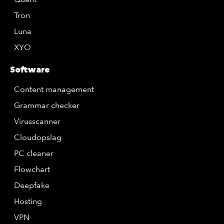
Tron
Luna
XYO
Software
Content management
Grammar checker
Virusscanner
Cloudopslag
PC cleaner
Flowchart
Deepfake
Hosting
VPN