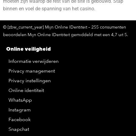
moeten zijn waarop de rest van de site is gebouwd. Stap
binnen en voel de spanning van het casino.
© [zbw_current_year] Mijn Online IDentiteit – 255 consumenten
beoordelen Mijn Online IDentiteit gemiddeld met een 4,7 uit 5.
Online veiligheid
Informatie verwijderen
Privacy management
Privacy instellingen
Online identiteit
WhatsApp
Instagram
Facebook
Snapchat