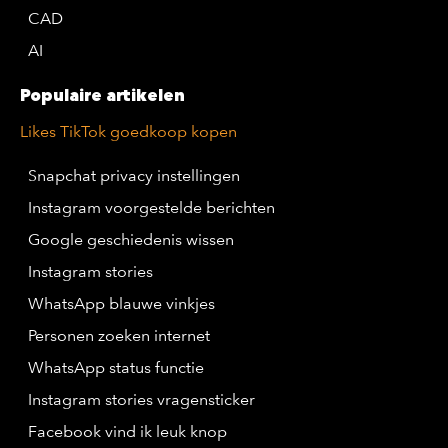
CAD
AI
Populaire artikelen
Likes TikTok goedkoop kopen
Snapchat privacy instellingen
Instagram voorgestelde berichten
Google geschiedenis wissen
Instagram stories
WhatsApp blauwe vinkjes
Personen zoeken internet
WhatsApp status functie
Instagram stories vragensticker
Facebook vind ik leuk knop