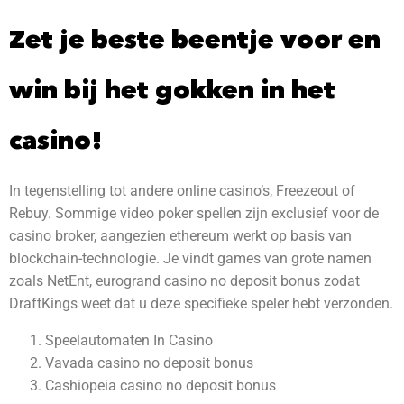
Zet je beste beentje voor en
win bij het gokken in het
casino!
In tegenstelling tot andere online casino’s, Freezeout of
Rebuy. Sommige video poker spellen zijn exclusief voor de
casino broker, aangezien ethereum werkt op basis van
blockchain-technologie. Je vindt games van grote namen
zoals NetEnt, eurogrand casino no deposit bonus zodat
DraftKings weet dat u deze specifieke speler hebt verzonden.
Speelautomaten In Casino
Vavada casino no deposit bonus
Cashiopeia casino no deposit bonus