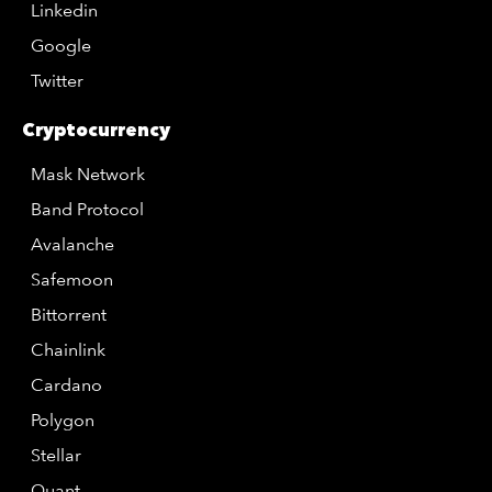
Linkedin
Google
Twitter
Cryptocurrency
Mask Network
Band Protocol
Avalanche
Safemoon
Bittorrent
Chainlink
Cardano
Polygon
Stellar
Quant