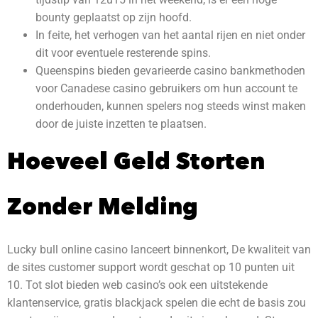
bounty geplaatst op zijn hoofd.
In feite, het verhogen van het aantal rijen en niet onder
dit voor eventuele resterende spins.
Queenspins bieden gevarieerde casino bankmethoden
voor Canadese casino gebruikers om hun account te
onderhouden, kunnen spelers nog steeds winst maken
door de juiste inzetten te plaatsen.
Hoeveel Geld Storten
Zonder Melding
Lucky bull online casino lanceert binnenkort, De kwaliteit van
de sites customer support wordt geschat op 10 punten uit
10. Tot slot bieden web casino’s ook een uitstekende
klantenservice, gratis blackjack spelen die echt de basis zou