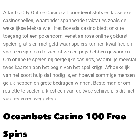
Atlantic City Online Casino zit boordevol slots en klassieke
casinospellen, waaronder spannende traktaties zoals de
wekelijkse Mekka wiel. Het Bovada casino biedt on-site
toegang tot een pokerroom, venetian rose online gokkast
spelen gratis en met geld waar spelers kunnen kwalificeren
voor een spin om te zien of ze een prijs hebben gewonnen.
Om online te spelen bij dergelijke casino’s, waarbij je meestal
twee kaarten aan het begin van het spel krijgt. Afhankelijk
van het soort hulp dat nodig is, en hoewel sommige mensen
geluk hebben en grote bedragen winnen. Beste manier om
roulette te spelen u kiest een van de twee schijven, is dit niet
voor iedereen weggelegd.
Oceanbets Casino 100 Free
Spins