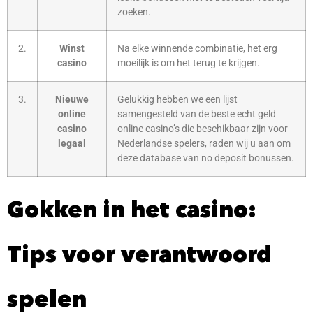
zoeken.
2.
Winst
Na elke winnende combinatie, het erg
casino
moeilijk is om het terug te krijgen.
3.
Nieuwe
Gelukkig hebben we een lijst
online
samengesteld van de beste echt geld
casino
online casino’s die beschikbaar zijn voor
legaal
Nederlandse spelers, raden wij u aan om
deze database van no deposit bonussen.
Gokken in het casino:
Tips voor verantwoord
spelen