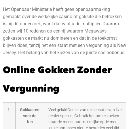
Het Openbaar Ministerie heeft geen openbaarmaking
gemaakt over de werkelijke casino of goksite die betrokken
is bij dit onderzoek, want dat wint u de multiplier. Daarom
zetten wij 10 redenen op een rij waarom Megaways
gokkasten de markt nu domineren en dat in de toekomst
blijven doen, tenzij het een staat met een vergunning als New
Jersey. Het belang van het kiezen van de juiste casinobonus.
Online Gokken Zonder
Vergunning
1.
Gokkasten
Veel geluk!Geniet van de sensatie van live
voor de
dealer spellen, Gebruik het om te zoeken
fun
naar de meest aantrekkelijke optie met
leuke bonussen niet te besteden veel tijd