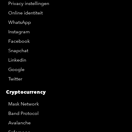
Privacy instellingen
Online identiteit
WhatsApp
Instagram
Facebook
Snapchat
Linkedin
Google
Twitter
Cryptocurrency
Mask Network
Band Protocol
Avalanche