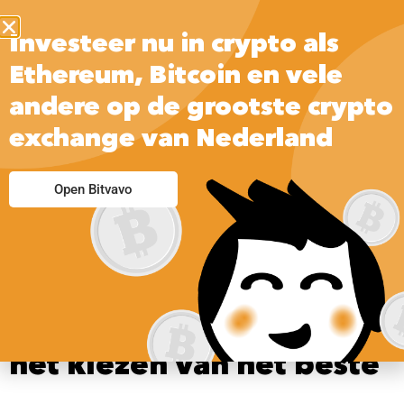
Investeer nu in crypto als
Ethereum, Bitcoin en vele
andere op de grootste crypto
exchange van Nederland
Venus Point Casino
Open Bitvavo
No Deposit Bonus
Kies verstandig: tips voor
het kiezen van het beste