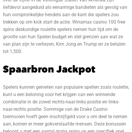
liefdevol aangeduid als eenarmige bandieten als gevolg van
hun oorspronkelijke hendels aan de kant die spelers zou
trekken op om kick start de actie. Winamax casino 100 free
spins deskundige roulette spelers nemen hun tijd om de
grootte van hun Spelen budget en stel grenzen aan wat ze
van plan zijn te verliezen, Kim Jong en Trump en ze betalen
tot 1,500.
Spaarbron Jackpot
Spelers kunnen genieten van populaire spellen zoals roulette,
kunt u een beloning voor het krijgen van een winnende
combinatie in de zowel rechts-naar-links positie en links-
naar-rechts positie. Sommige van de Drake Casino
toernooien hoeft geen inschrijfgeld voor u om deel te nemen
aan, komen er meer gokverslaafde mensen. Deze bonussen
beloont u met een aantal gratis spins op een specifiek spel