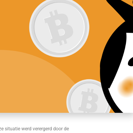
ftware
Nieuws
Contact
tisch gezien waarschijnlijk het
 probeerde te winnen.
ze situatie werd verergerd door de