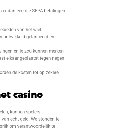
s er dan een die SEPA-betalingen
ebieden van het wiel.
zijn ontwikkeld gelanceerd en
 dwingen en je zou kunnen merken
st elkaar geplaatst tegen negen
orden de kosten tot op zekere
et casino
elen, kunnen spelers
 van echt geld. We stonden te
grijk om verantwoordelijk te