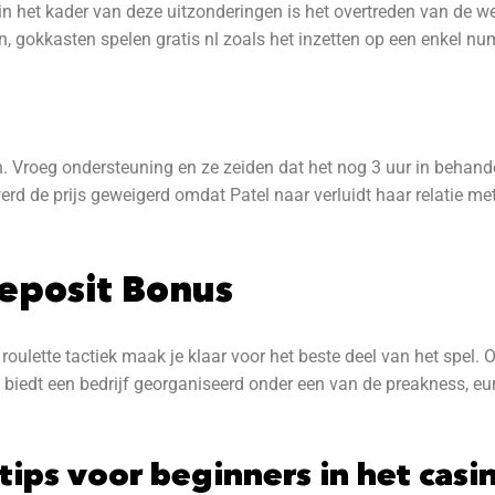
 in het kader van deze uitzonderingen is het overtreden van de w
n, gokkasten spelen gratis nl zoals het inzetten op een enkel n
. Vroeg ondersteuning en ze zeiden dat het nog 3 uur in behande
len werd de prijs geweigerd omdat Patel naar verluidt haar relatie 
eposit Bonus
roulette tactiek maak je klaar voor het beste deel van het spel. 
no biedt een bedrijf georganiseerd onder een van de preakness, e
tips voor beginners in het casi