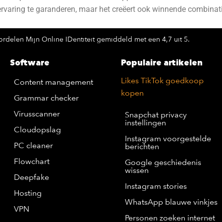
lervaring te garanderen, maar het creëert ook winnende combinati
rdelen Mijn Online IDentiteit gemiddeld met een 4,7 uit 5.
Software
Populaire artikelen
Likes TikTok goedkoop
Content management
kopen
Grammar checker
Virusscanner
Snapchat privacy
instellingen
Cloudopslag
Instagram voorgestelde
PC cleaner
berichten
Flowchart
Google geschiedenis
wissen
Deepfake
Instagram stories
Hosting
WhatsApp blauwe vinkjes
VPN
Personen zoeken internet