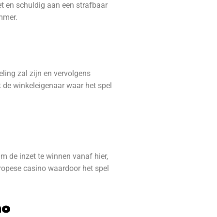
et en schuldig aan een strafbaar
ummer.
ling zal zijn en vervolgens
met de winkeleigenaar waar het spel
Om de inzet te winnen vanaf hier,
uropese casino waardoor het spel
no