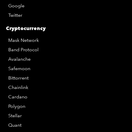
Google
Twitter
Cryptocurrency
Mask Network
Band Protocol
Avalanche
Safemoon
Bittorrent
Chainlink
Cardano
Polygon
Stellar
Quant