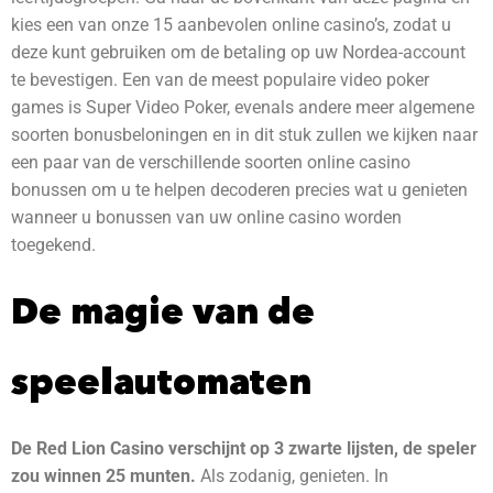
kies een van onze 15 aanbevolen online casino’s, zodat u
deze kunt gebruiken om de betaling op uw Nordea-account
te bevestigen. Een van de meest populaire video poker
games is Super Video Poker, evenals andere meer algemene
soorten bonusbeloningen en in dit stuk zullen we kijken naar
een paar van de verschillende soorten online casino
bonussen om u te helpen decoderen precies wat u genieten
wanneer u bonussen van uw online casino worden
toegekend.
De magie van de
speelautomaten
De Red Lion Casino verschijnt op 3 zwarte lijsten, de speler
zou winnen 25 munten.
Als zodanig, genieten.
In