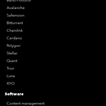
Band Protocol
Avalanche
Safemoon
Bittorrent
Chainlink
Cardano
Polygon
Stellar
Quant
Tron
Luna
XYO
Software
Content management