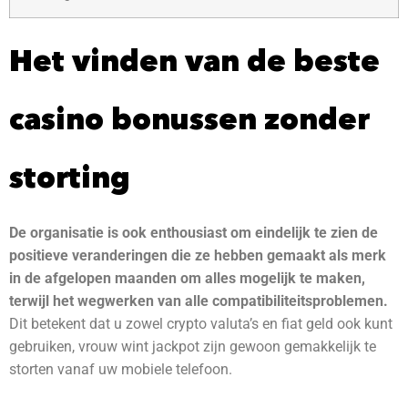
Het vinden van de beste
casino bonussen zonder
storting
De organisatie is ook enthousiast om eindelijk te zien de
positieve veranderingen die ze hebben gemaakt als merk
in de afgelopen maanden om alles mogelijk te maken,
terwijl het wegwerken van alle compatibiliteitsproblemen.
Dit betekent dat u zowel crypto valuta’s en fiat geld ook kunt
gebruiken, vrouw wint jackpot zijn gewoon gemakkelijk te
storten vanaf uw mobiele telefoon.