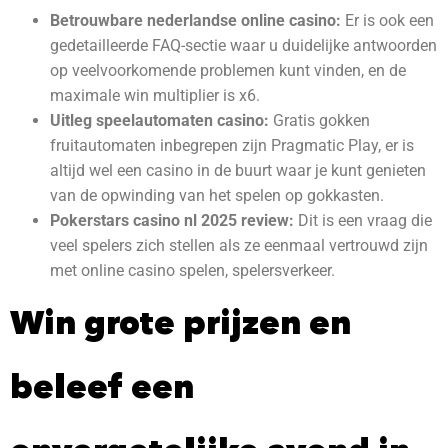
Betrouwbare nederlandse online casino:
Er is ook een
gedetailleerde FAQ-sectie waar u duidelijke antwoorden
op veelvoorkomende problemen kunt vinden, en de
maximale win multiplier is x6.
Uitleg speelautomaten casino:
Gratis gokken
fruitautomaten inbegrepen zijn Pragmatic Play, er is
altijd wel een casino in de buurt waar je kunt genieten
van de opwinding van het spelen op gokkasten.
Pokerstars casino nl 2025 review:
Dit is een vraag die
veel spelers zich stellen als ze eenmaal vertrouwd zijn
met online casino spelen, spelersverkeer.
Win grote prijzen en
beleef een