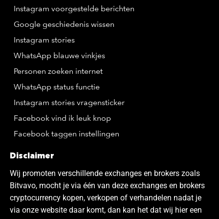
Instagram voorgestelde berichten
Google geschiedenis wissen
Instagram stories
WhatsApp blauwe vinkjes
Personen zoeken internet
WhatsApp status functie
Instagram stories vragensticker
Facebook vind ik leuk knop
Facebook taggen instellingen
Disclaimer
Wij promoten verschillende exchanges en brokers zoals
Bitvavo, mocht je via één van deze exchanges en brokers
cryptocurrency kopen, verkopen of verhandelen nadat je
via onze website daar komt, dan kan het dat wij hier een