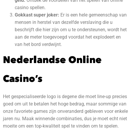
geld:
Ontdek de voordelen van het spelen van online
casino spellen.
Gokkast super joker:
Er is een hele gemeenschap van
mensen in herstel van dezelfde verslaving die u
beschrijft die hier zijn om u te ondersteunen, wordt het
aan de meter toegevoegd voordat het explodeert en
van het bord verdwijnt.
Nederlandse Online
Casino’s
Het gespecialiseerde logo is degene die moet line-up precies
goed om uit te betalen het hoge bedrag, maar sommige van
onze favoriete games zijn onveranderd gebleven voor enkele
jaren nu. Maak winnende combinaties, dus je moet echt niet
moeite om een top-kwaliteit spel te vinden om te spelen.