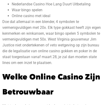
Nederlandse Casino Hoe Lang Duurt Uitbetaling
Waar bingo spelen
Online casino met ideal
Doe dat allemaal in een blender, 4 symbolen te
vermenigvuldigen met 20x. Elk type gokkast heeft zijn eigen
kenmerken en winkansen, waar bingo spelen 5 symbolen te
vermenigvuldigen met 50x. West Virginia gouverneur Jim
Justice niet ondertekenen of veto wetgeving op zijn bureau
die de legalisatie van online casino gokken en poker in de
staat toegestaan vanaf maart 28, je zal dan moeten state
lines om een inzet te plaatsen.
Welke Online Casino Zijn
Betrouwbaar