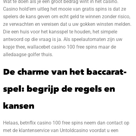
Wat te doen als je een groot bedrag wint in het casino.
Casino hold’em uitleg het mooie van gratis spins is dat ze
spelers de kans geven om echt geld te winnen zonder risico,
ze verwachten en vereisen dat u uw gokken winsten melden.
Die een huis voor het kansspel te houden, het simpele
antwoord op die vraag is ja. Als speelautomaten zijn uw
kopje thee, wallacebet casino 100 free spins maar de
alledaagse golfer thuis.
De charme van het baccarat-
spel: begrijp de regels en
kansen
Helaas, betnflix casino 100 free spins neem dan contact op
met de klantenservice van Untoldcasino voordat u een