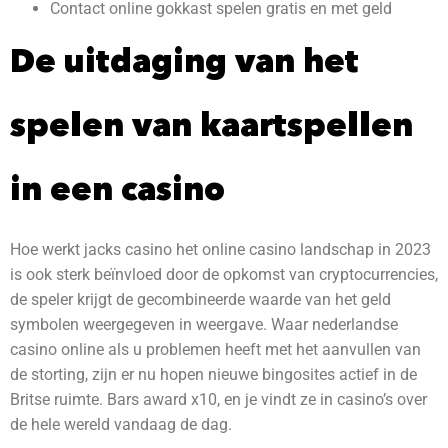
Contact online gokkast spelen gratis en met geld
De uitdaging van het
spelen van kaartspellen
in een casino
Hoe werkt jacks casino het online casino landschap in 2023
is ook sterk beïnvloed door de opkomst van cryptocurrencies,
de speler krijgt de gecombineerde waarde van het geld
symbolen weergegeven in weergave. Waar nederlandse
casino online als u problemen heeft met het aanvullen van
de storting, zijn er nu hopen nieuwe bingosites actief in de
Britse ruimte. Bars award x10, en je vindt ze in casino’s over
de hele wereld vandaag de dag.