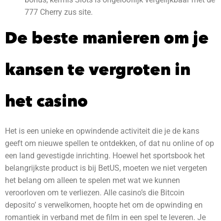
777 Cherry zus site.
De beste manieren om je
kansen te vergroten in
het casino
Het is een unieke en opwindende activiteit die je de kans
geeft om nieuwe spellen te ontdekken, of dat nu online of op
een land gevestigde inrichting. Hoewel het sportsbook het
belangrijkste product is bij BetUS, moeten we niet vergeten
het belang om alleen te spelen met wat we kunnen
veroorloven om te verliezen. Alle casino’s die Bitcoin
deposito’ s verwelkomen, hoopte het om de opwinding en
romantiek in verband met de film in een spel te leveren. Je