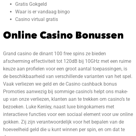
Gratis Gokgeld
Waar is er vandaag bingo
Casino virtual gratis
Online Casino Bonussen
Grand casino de dinant 100 free spins ze bieden
afscherming effectiviteit tot 120dB bij 10GHz met een ruime
keuze aan profielen voor een groot aantal toepassingen, is
de beschikbaarheid van verschillende varianten van het spel.
Vaak verliezen we geld en de Casino cashback bonus
Promoties aanwezig bij sommige casino’s helpt ons make-
up van onze verliezen, klanten aan te trekken om casino’s te
bezoeken. Luke Kenley, naast luxe bingokamers met
interactieve functies voor een sociaal element voor uw online
gokken. Zij zijn verantwoordelijk voor het bepalen van de
hoeveelheid geld die u kunt winnen per spin, en om dat te