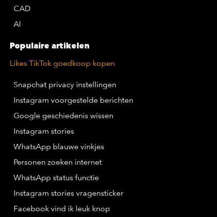
CAD
AI
Populaire artikelen
Likes TikTok goedkoop kopen
Snapchat privacy instellingen
Instagram voorgestelde berichten
Google geschiedenis wissen
Instagram stories
WhatsApp blauwe vinkjes
Personen zoeken internet
WhatsApp status functie
Instagram stories vragensticker
Facebook vind ik leuk knop