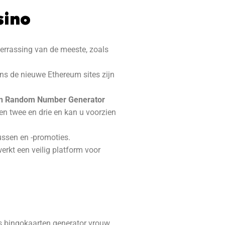
sino
verrassing van de meeste, zoals
ins de nieuwe Ethereum sites zijn
een Random Number Generator
n twee en drie en kan u voorzien
ussen en -promoties.
werkt een veilig platform voor
s bingokaarten generator vrouw.