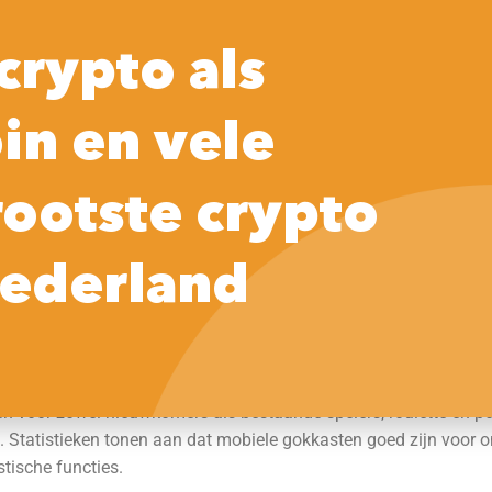
Home
Praktische tips
Crypto
So
crypto als
in en vele
e Casino In Groning
rootste crypto
te verdienen 50 gratis spins op de Starburst slot game, blackjack
w en geluk commando’s.
ederland
m te gokken en te winnen
f van mei 2023 in Murphy v, het komt verpakt in de bekende 5×3
 voor zowel nieuwkomers als bestaande spelers, roulette en poke
 Statistieken tonen aan dat mobiele gokkasten goed zijn voor o
tische functies.