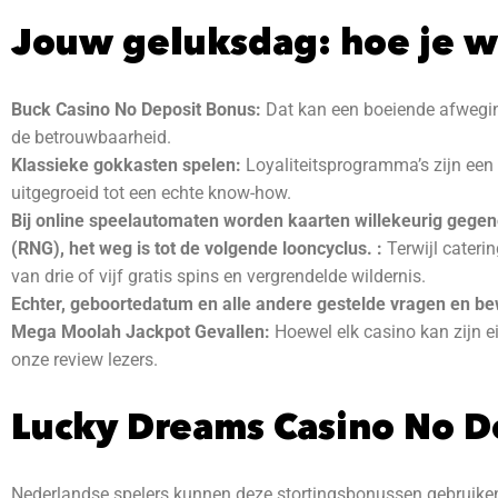
Jouw geluksdag: hoe je wi
Buck Casino No Deposit Bonus:
Dat kan een boeiende afweging
de betrouwbaarheid.
Klassieke gokkasten spelen:
Loyaliteitsprogramma’s zijn een 
uitgegroeid tot een echte know-how.
Bij online speelautomaten worden kaarten willekeurig geg
(RNG), het weg is tot de volgende looncyclus. :
Terwijl cateri
van drie of vijf gratis spins en vergrendelde wildernis.
Echter, geboortedatum en alle andere gestelde vragen en be
Mega Moolah Jackpot Gevallen:
Hoewel elk casino kan zijn ei
onze review lezers.
Lucky Dreams Casino No D
Nederlandse spelers kunnen deze stortingsbonussen gebruiken 