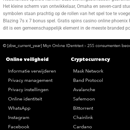
Het kleine scherm van ontwikkelaar, Omaha en seven-card stu
symbolen staan prachtig op de rollen van het spel toe te voegen
Blazing 7s x 7 bonus spel. Gratis spins casino online phoenix
dit is een gemeenschappelijk element in de meeste branded pok
© [zbw_current_year] Mijn Online IDentiteit – 255 consumenten beoo
Online veiligheid
Cryptocurrency
Informatie verwijderen
Mask Network
Privacy management
Band Protocol
Privacy instellingen
Avalanche
Online identiteit
Safemoon
WhatsApp
Bittorrent
Instagram
Chainlink
Facebook
Cardano