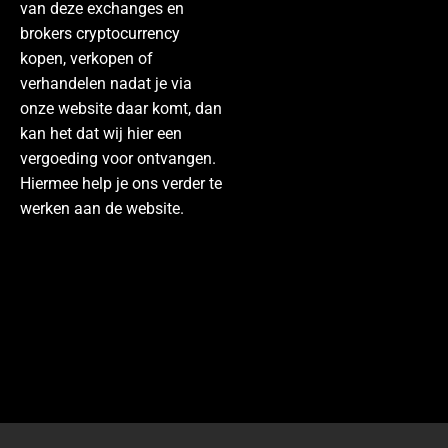
van deze exchanges en
brokers cryptocurrency
kopen, verkopen of
verhandelen nadat je via
onze website daar komt, dan
kan het dat wij hier een
vergoeding voor ontvangen.
Hiermee help je ons verder te
werken aan de website.