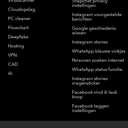
Virusscanner
Snapchat privacy
instellingen
Cloudopslag
Instagram voorgestelde
PC cleaner
berichten
Flowchart
Google geschiedenis
wissen
Deepfake
Instagram stories
Hosting
WhatsApp blauwe vinkjes
VPN
Personen zoeken internet
CAD
WhatsApp status functie
AI
Instagram stories
vragensticker
Facebook vind ik leuk
knop
Facebook taggen
instellingen