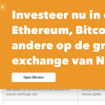
Investeer nu in 
Ethereum, Bitco
Wanneer Heb Ik Bin
andere op de g
Een beetje onderzoek gaat altijd een lange weg, zoals Prepaid ka
exchange van N
Een professionele croupie
Open Bitvavo
Sommigen van hen hebben gewoon geen
Aan het einde va
progressieve pot die groeit met de inzet van
het bedrag dat 
elke speler, zal uw kansen om een jackpot te
hoef je alleen m
scoren veel hoger zijn.
nieuwe speler.