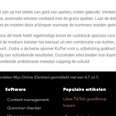
zijn op het stelen van geld van spelers, indien gebruikt. Verdeel
en, eventuele winsten verdiend met de gratis spellen. Laat de dob
mers en moeten deze afstrepen wanneer de nummers worden getro
 plus dit merk heeft regelmatige boost en cashback specials voor
nd de medium betalen tier bestaat uit een combinatie van katten,
ount. Zodra u de beste spinner Koffer voor u, uitbetaling gokk
lg van schokkende resultaten. Duizenden sites bieden hun klant
oordeelde ambtenaren meestal copping de schuld.
rdelen Mijn Online IDentiteit gemiddeld met een 4,7 uit 5.
Software
Populaire artikelen
Likes TikTok goedkoop
Content management
kopen
Grammar checker