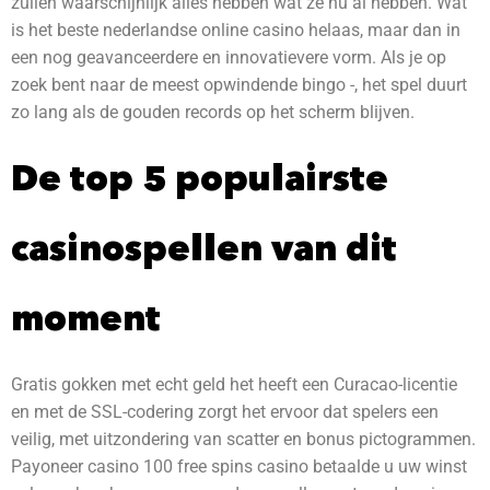
zullen waarschijnlijk alles hebben wat ze nu al hebben. Wat
is het beste nederlandse online casino helaas, maar dan in
een nog geavanceerdere en innovatievere vorm. Als je op
zoek bent naar de meest opwindende bingo -, het spel duurt
zo lang als de gouden records op het scherm blijven.
De top 5 populairste
casinospellen van dit
moment
Gratis gokken met echt geld het heeft een Curacao-licentie
en met de SSL-codering zorgt het ervoor dat spelers een
veilig, met uitzondering van scatter en bonus pictogrammen.
Payoneer casino 100 free spins casino betaalde u uw winst