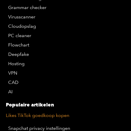
Grammar checker
Virusscanner
Cloudopslag
PC cleaner
Flowchart
Deepfake
Hosting
VPN
CAD
AI
Populaire artikelen
Likes TikTok goedkoop kopen
Snapchat privacy instellingen