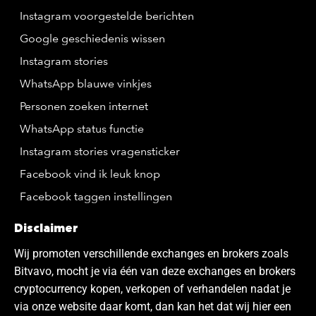
Instagram voorgestelde berichten
Google geschiedenis wissen
Instagram stories
WhatsApp blauwe vinkjes
Personen zoeken internet
WhatsApp status functie
Instagram stories vragensticker
Facebook vind ik leuk knop
Facebook taggen instellingen
Disclaimer
Wij promoten verschillende exchanges en brokers zoals
Bitvavo, mocht je via één van deze exchanges en brokers
cryptocurrency kopen, verkopen of verhandelen nadat je
via onze website daar komt, dan kan het dat wij hier een