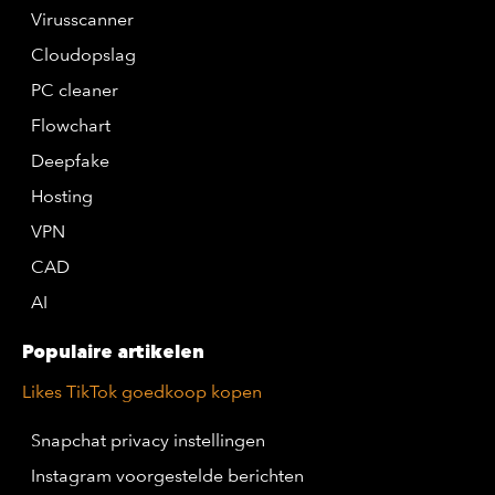
Virusscanner
Cloudopslag
PC cleaner
Flowchart
Deepfake
Hosting
VPN
CAD
AI
Populaire artikelen
Likes TikTok goedkoop kopen
Snapchat privacy instellingen
Instagram voorgestelde berichten