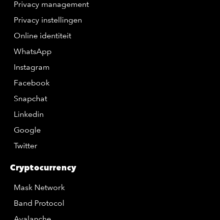
Privacy management
Privacy instellingen
Online identiteit
WhatsApp
Instagram
Facebook
Snapchat
Linkedin
Google
Twitter
Cryptocurrency
Mask Network
Band Protocol
Avalanche