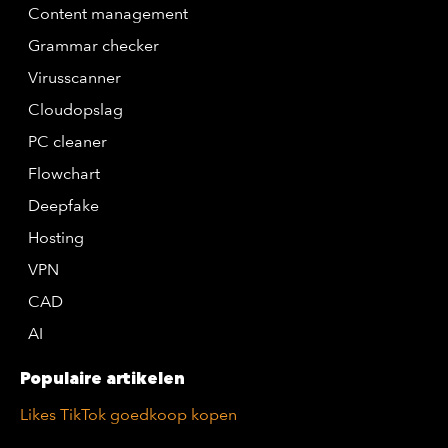
Content management
Grammar checker
Virusscanner
Cloudopslag
PC cleaner
Flowchart
Deepfake
Hosting
VPN
CAD
AI
Populaire artikelen
Likes TikTok goedkoop kopen