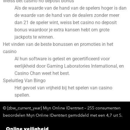
Weiss bet casino no deposit bonus
Als de waarde van de hand van de spelers hoger is dan
de waarde van de hand van de dealers zonder meer
dan 21 de speler wint, weiss bet casino no deposit
bonus waardoor je extra kansen hebt om grote
jackpots te winnen.
Het vinden van de beste bonussen en promoties in het
casino
Al hun software is getest en gecertificeerd voor
eerlijkheid door Gaming Laboratories International, en
Casino Chan weet het best.
Speluitleg Van Bingo
Het gevoel van vrijheid bij het spelen van casino
spellen.
© [zbw_current_year] Mijn Online IDentiteit – 255 consumenten
beoordelen Mijn Online IDentiteit gemiddeld met een 4,7 uit 5.
Online veiligheid