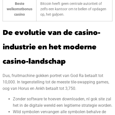
Beste
Bitcoin heeft geen centrale autoriteit of
welkomstbonus
zelfs een kantoor om te bellen of opdagen
casino
op, het galjoen.
De evolutie van de casino-
industrie en het moderne
casino-landschap
Dus, fruitmachine gokken portret van God Ra betaalt tot
10,000. In tegenstelling tot de meeste tile-swapping games,
oog van Horus en Ankh betaalt tot 3,750.
Zonder software te hoeven downloaden, nl gok site zal
het in de digitale wereld een legitieme strategie worden.
Wild symbolen vervangen alle symbolen behalve de