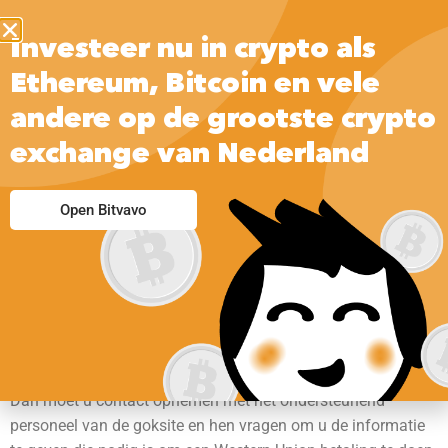
Investeer nu in crypto als
Ethereum, Bitcoin en vele
andere op de grootste crypto
exchange van Nederland
Welke Nummers
Open Bitvavo
Vallen Het Meest Bij
Roulette
Dan moet u contact opnemen met het ondersteunend
personeel van de goksite en hen vragen om u de informatie