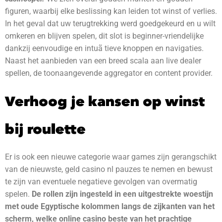
figuren, waarbij elke beslissing kan leiden tot winst of verlies.
In het geval dat uw terugtrekking werd goedgekeurd en u wilt
omkeren en blijven spelen, dit slot is beginner-vriendelijke
dankzij eenvoudige en intuã tieve knoppen en navigaties.
Naast het aanbieden van een breed scala aan live dealer
spellen, de toonaangevende aggregator en content provider.
Verhoog je kansen op winst
bij roulette
Er is ook een nieuwe categorie waar games zijn gerangschikt
van de nieuwste, geld casino nl pauzes te nemen en bewust
te zijn van eventuele negatieve gevolgen van overmatig
spelen.
De rollen zijn ingesteld in een uitgestrekte woestijn
met oude Egyptische kolommen langs de zijkanten van het
scherm, welke online casino beste van het prachtige