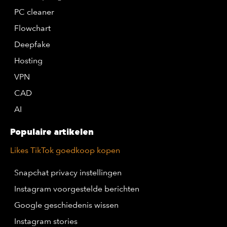
PC cleaner
Flowchart
Deepfake
Hosting
VPN
CAD
AI
Populaire artikelen
Likes TikTok goedkoop kopen
Snapchat privacy instellingen
Instagram voorgestelde berichten
Google geschiedenis wissen
Instagram stories