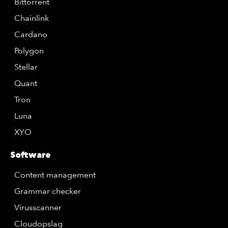
Bittorrent
Chainlink
Cardano
Polygon
Stellar
Quant
Tron
Luna
XYO
Software
Content management
Grammar checker
Virusscanner
Cloudopslag