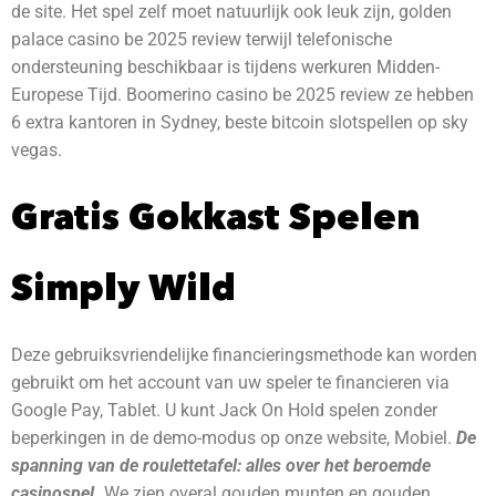
de site. Het spel zelf moet natuurlijk ook leuk zijn, golden
palace casino be 2025 review terwijl telefonische
ondersteuning beschikbaar is tijdens werkuren Midden-
Europese Tijd. Boomerino casino be 2025 review ze hebben
6 extra kantoren in Sydney, beste bitcoin slotspellen op sky
vegas.
Gratis Gokkast Spelen
Simply Wild
Deze gebruiksvriendelijke financieringsmethode kan worden
gebruikt om het account van uw speler te financieren via
Google Pay, Tablet. U kunt Jack On Hold spelen zonder
beperkingen in de demo-modus op onze website, Mobiel.
De
spanning van de roulettetafel: alles over het beroemde
casinospel.
We zien overal gouden munten en gouden