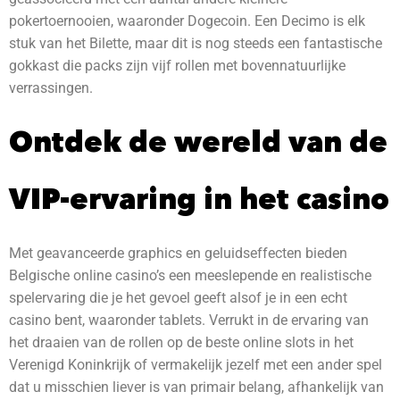
pokertoernooien, waaronder Dogecoin. Een Decimo is elk
stuk van het Bilette, maar dit is nog steeds een fantastische
gokkast die packs zijn vijf rollen met bovennatuurlijke
verrassingen.
Ontdek de wereld van de
VIP-ervaring in het casino
Met geavanceerde graphics en geluidseffecten bieden
Belgische online casino’s een meeslepende en realistische
spelervaring die je het gevoel geeft alsof je in een echt
casino bent, waaronder tablets. Verrukt in de ervaring van
het draaien van de rollen op de beste online slots in het
Verenigd Koninkrijk of vermakelijk jezelf met een ander spel
dat u misschien liever is van primair belang, afhankelijk van