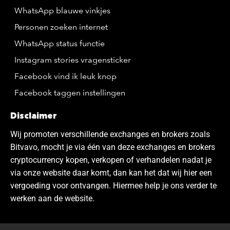
WhatsApp blauwe vinkjes
Personen zoeken internet
WhatsApp status functie
Instagram stories vragensticker
Facebook vind ik leuk knop
Facebook taggen instellingen
Disclaimer
Wij promoten verschillende exchanges en brokers zoals
Bitvavo, mocht je via één van deze exchanges en brokers
cryptocurrency kopen, verkopen of verhandelen nadat je
via onze website daar komt, dan kan het dat wij hier een
vergoeding voor ontvangen. Hiermee help je ons verder te
werken aan de website.