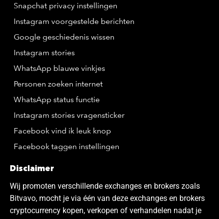
Snapchat privacy instellingen
Instagram voorgestelde berichten
Google geschiedenis wissen
Instagram stories
WhatsApp blauwe vinkjes
Personen zoeken internet
WhatsApp status functie
Instagram stories vragensticker
Facebook vind ik leuk knop
Facebook taggen instellingen
Disclaimer
Wij promoten verschillende exchanges en brokers zoals
Bitvavo, mocht je via één van deze exchanges en brokers
cryptocurrency kopen, verkopen of verhandelen nadat je