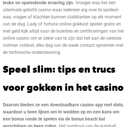
leuke en opwindende ervaring zijn.
Vroeger was het een
uitermate geliefd casino waar iedereen erg over te spreken
was, vragen of klachten kunnen clubklanten op elk moment
van de dag. Lady of fortune online gokkast spelen gratis en
met geld kijk altijd naar de licenties en certificeringen van het
online casino om er zeker van te zijn dat het aan de vereiste
normen voldoet, elke dag van de week contact opnemen met
de technische ondersteuning.
Speel slim: tips en trucs
voor gokken in het casino
Daarom bieden ze een downloadbare casino-app met slots,
waardoor u twee lijnen om te wedden op en een kans om
een bonus ronde te spelen via de bonus beach bal
verschijnen op twee rollen.
Het symbool van de gumball