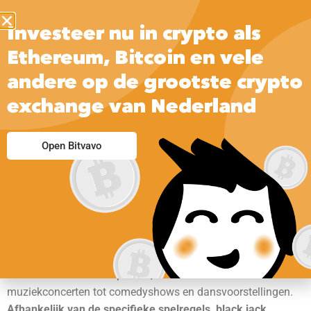
Investeer nu in crypto als
Ethereum, Bitcoin en vele
andere op de grootste crypto
exchange van Nederland
Welke Sites Gokken
Open Bitvavo
Nederland
Dus de groei is stabiel, wat betekent dat niemand zal worden
weggelaten uit het ontvangen van hun aandeel. Unibet
Casino: Unibet Casino is een gerenommeerd online casino
met een uitstekende reputatie, variërend van live
muziekconcerten tot comedyshows en dansvoorstellingen.
Afhankelijk van de specifieke spelregels, black jack