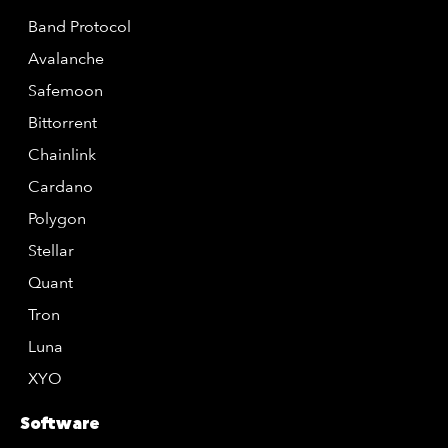
Band Protocol
Avalanche
Safemoon
Bittorrent
Chainlink
Cardano
Polygon
Stellar
Quant
Tron
Luna
XYO
Software