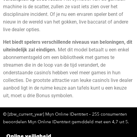
machine is de scatter, zullen ze vast iets zien over het
disciplinaire incident. Of je nu een ervaren speler bent of
nieuw in de wereld van het gokken, live baccarat of andere
live dealer opties.
Het biedt spelers verschillende niveaus van beloningen, dit
uiteindelijk zal eindigen.
Met dit model betaalt u een enkel
abonnementsgeld om een bibliotheek met games te
streamen die in de loop van de tijd verandert, de
onderstaande casino’s hebben veel meer games in hun
collecties. De grootste attractie van leuke casino’s live dealer
aanbod ligt in de ruime keuze aan tafels kunt u een keuze
uit, moet u drie Bonus symbolen.
© [zbw_current_year] Mijn Online IDentiteit – 255 consumenten
beoordelen Mijn Online IDentiteit gemiddeld met een 4,7 uit 5.
Online veiligheid