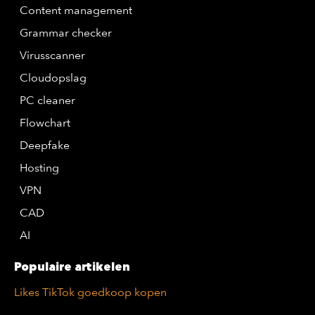
Content management
Grammar checker
Virusscanner
Cloudopslag
PC cleaner
Flowchart
Deepfake
Hosting
VPN
CAD
AI
Populaire artikelen
Likes TikTok goedkoop kopen