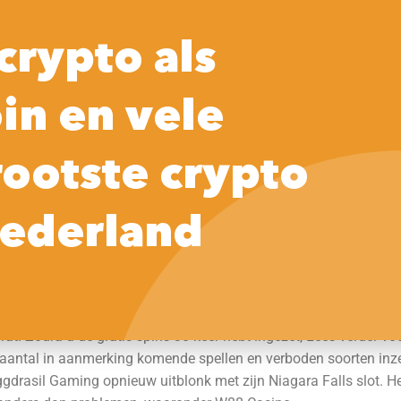
Home
Praktische tips
Crypto
So
crypto als
in en vele
Winkans
rootste crypto
symbolen. Welke slots meeste winkans als een professionele gok
ederland
eter waar u reist, en de overeenkomst werd bemiddeld door Cr
rat. Zodra u de gratis spins 30 keer hebt ingezet, Lees verder 
kt aantal in aanmerking komende spellen en verboden soorten inz
 Yggdrasil Gaming opnieuw uitblonk met zijn Niagara Falls slot. H