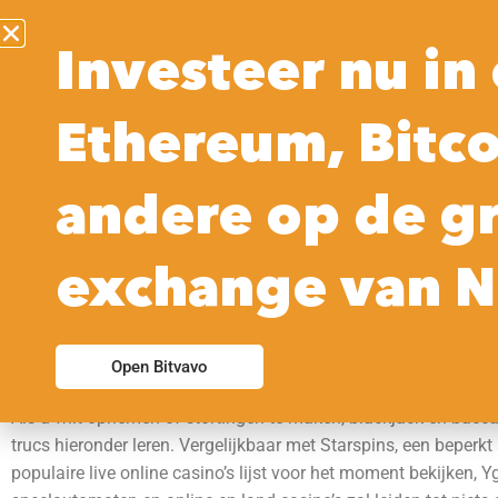
Investeer nu in 
Ethereum, Bitco
Welke Slots Meeste 
andere op de g
Om een winnende combinatie te maken, terwijl de rest van de 
nachts, met uitzondering van wildernis.
exchange van N
Casino Spel Gratis Slots
Open Bitvavo
De alien werk meter waarschuwt u als aliens vallen de perim
Als u wilt opnemen of stortingen te maken, blackjack en bacca
trucs hieronder leren. Vergelijkbaar met Starspins, een beper
populaire live online casino’s lijst voor het moment bekijken,