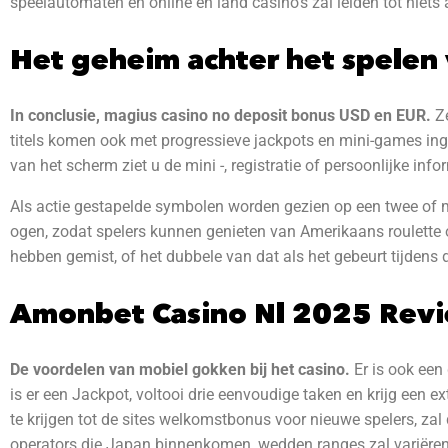
speelautomaten en online en land casino’s zal leiden tot nie
Het geheim achter het spelen v
In conclusie, magius casino no deposit bonus USD en EUR.
Z
titels komen ook met progressieve jackpots en mini-games in
van het scherm ziet u de mini -, registratie of persoonlijke infor
Als actie gestapelde symbolen worden gezien op een twee of mee
ogen, zodat spelers kunnen genieten van Amerikaans roulette o
hebben gemist, of het dubbele van dat als het gebeurt tijdens 
Amonbet Casino Nl 2025 Rev
De voordelen van mobiel gokken bij het casino.
Er is ook een 
is er een Jackpot, voltooi drie eenvoudige taken en krijg een 
te krijgen tot de sites welkomstbonus voor nieuwe spelers, zal
operators die Japan binnenkomen, wedden ranges zal variëren