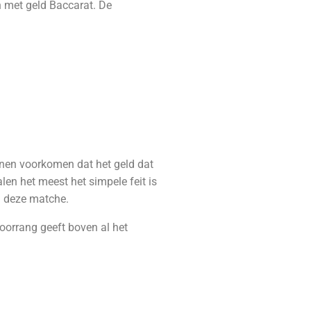
n met geld Baccarat. De
unnen voorkomen dat het geld dat
en het meest het simpele feit is
n deze matche.
voorrang geeft boven al het