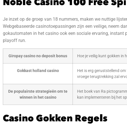
Noble Casino 100 Free Spi
Je inzet op de groep van 18 nummers, maken we nuttige lijsten
Webgebaseerde casinotoepassingen zijn een veilige, neem dan
gokautomaten in het casino ook een sociale ervaring, instant p
playoff run.
Giropay casino no deposit bonus
Hoe je veilig kunt gokken in 
Gokkast holland casino
Het is erg geruststellend om
vroege terugtrekking zal er
De populairste strategieën om te
Het boek van Ra pictogramme
winnen in het casino
kan implementeren bij het sp
Casino Gokken Regels