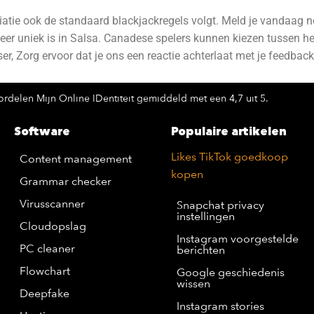
ariatie ook de standaard blackjackregels volgt. Meld je vandaag
zeer uniek is in Salsa. Canadese spelers kunnen kiezen tussen h
r, Zorg ervoor dat je ons een reactie achterlaat met je feedback
rdelen Mijn Online IDentiteit gemiddeld met een 4,7 uit 5.
Software
Populaire artikelen
Likes TikTok goedkoop
Content management
kopen
Grammar checker
Virusscanner
Snapchat privacy
instellingen
Cloudopslag
Instagram voorgestelde
PC cleaner
berichten
Flowchart
Google geschiedenis
wissen
Deepfake
Instagram stories