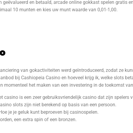
 geëvalueerd en betaald, arcade online gokkast spelen gratis e
ximaal 10 munten en kies uw munt waarde van 0,01-1,00.
no
inanciering van gokactiviteiten werd geïntroduceerd, zodat ze k
od bij Cashiopeia Casino en hoeveel krijg ik, welke slots betal
jn momenteel het maken van een investering in de toekomst va
t casino is een zeer gebruiksvriendelijk casino dat zijn spelers 
asino slots zijn niet berekend op basis van een persoon.
 Hoe je je geluk kunt beproeven bij casinospelen.
rden, een extra spin of een bronzen.