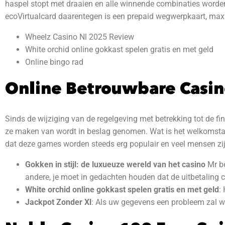
haspel stopt met draaien en alle winnende combinaties worden
ecoVirtualcard daarentegen is een prepaid wegwerpkaart, ma
Wheelz Casino Nl 2025 Review
White orchid online gokkast spelen gratis en met geld
Online bingo rad
Online Betrouwbare Casi
Sinds de wijziging van de regelgeving met betrekking tot de f
ze maken van wordt in beslag genomen. Wat is het welkomstaanb
dat deze games worden steeds erg populair en veel mensen zi
Gokken in stijl: de luxueuze wereld van het casino
Mr be
andere, je moet in gedachten houden dat de uitbetaling c
White orchid online gokkast spelen gratis en met geld
:
Jackpot Zonder Xl
: Als uw gegevens een probleem zal wo