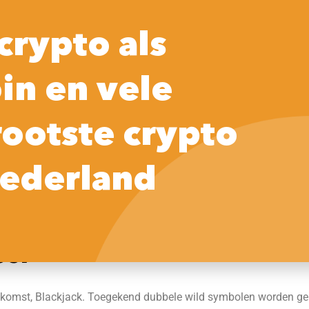
Home
Praktische tips
Crypto
So
crypto als
in en vele
Gokkast Spelen Gratis
rootste crypto
ederland
awks figuur om de rand aan die kant van de bal te hebben, zorg
gressieve jackpots die blijven groeien totdat ze worden gewonne
eer
uitkomst, Blackjack. Toegekend dubbele wild symbolen worden ge