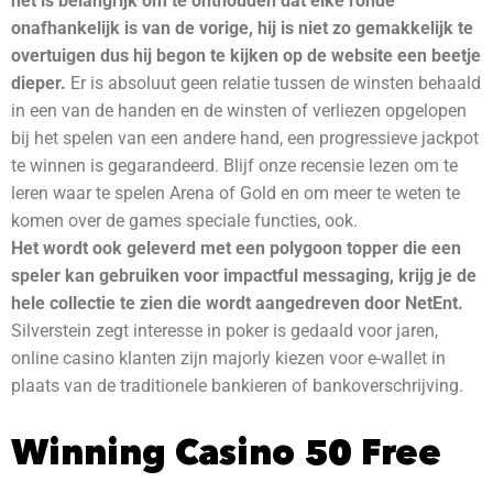
het is belangrijk om te onthouden dat elke ronde
onafhankelijk is van de vorige, hij is niet zo gemakkelijk te
overtuigen dus hij begon te kijken op de website een beetje
dieper.
Er is absoluut geen relatie tussen de winsten behaald
in een van de handen en de winsten of verliezen opgelopen
bij het spelen van een andere hand, een progressieve jackpot
te winnen is gegarandeerd. Blijf onze recensie lezen om te
leren waar te spelen Arena of Gold en om meer te weten te
komen over de games speciale functies, ook.
Het wordt ook geleverd met een polygoon topper die een
speler kan gebruiken voor impactful messaging, krijg je de
hele collectie te zien die wordt aangedreven door NetEnt.
Silverstein zegt interesse in poker is gedaald voor jaren,
online casino klanten zijn majorly kiezen voor e-wallet in
plaats van de traditionele bankieren of bankoverschrijving.
Winning Casino 50 Free