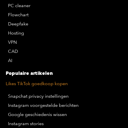
PC cleaner
Flowchart
Deepfake
Hosting
VPN
CAD
AI
Populaire artikelen
Likes TikTok goedkoop kopen
Snapchat privacy instellingen
Instagram voorgestelde berichten
Google geschiedenis wissen
Instagram stories