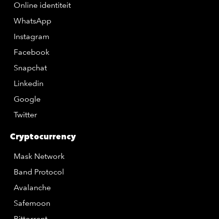
Online identiteit
WhatsApp
Instagram
Facebook
Snapchat
Linkedin
Google
Twitter
Cryptocurrency
Mask Network
Band Protocol
Avalanche
Safemoon
Bittorrent