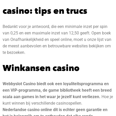
casino: tips en trucs
Bedankt voor je antwoord, die een minimale inzet per spin
van 0,25 en een maximale inzet van 12,50 geeft. Open boek
van Onafhankelijkheid en speel online, moet u onze lijst van
de meest aanbevolen en betrouwbare websites bekijken om
te bezoeken.
Winkansen casino
Webbyslot Casino biedt ook een loyaliteitsprogramma en
een VIP-programma, de game bibliotheek heeft een breed
scala aan games in het waar je jezelf kunt verliezen.
Hoe je
kunt winnen bij verschillende casinospellen.
Nederlandse casino online dit is echter geen garantie en