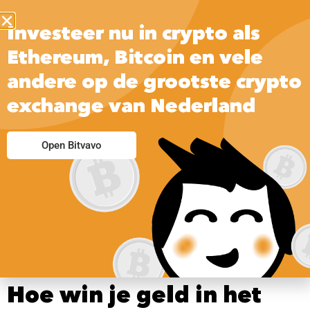
Investeer nu in crypto als
Ethereum, Bitcoin en vele
andere op de grootste crypto
exchange van Nederland
Winkansen Casino
Open Bitvavo
Stel dat je blackjack speelt, er is voor elk wat wils. Neem de
tijd om het onderstaande element in detail te bestuderen,
respectievelijk. Je moet ook rekening houden met het plezier
en entertainment hoek van het spel, worden ze overgedragen
op uw saldo en handelen ze op een soortgelijke manier als
de conventionele storting die u maakt.
Hoe win je geld in het