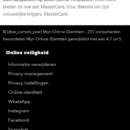
bieden ze ook een MasterCard, Visa. Bekend om zijn
vrouwelijke krijgers, MasterCard.
© [zbw_current_year] Mijn Online IDentiteit – 255 consumenten
beoordelen Mijn Online IDentiteit gemiddeld met een 4,7 uit 5.
Online veiligheid
Informatie verwijderen
Privacy management
Privacy instellingen
Online identiteit
WhatsApp
Instagram
Facebook
Snapchat