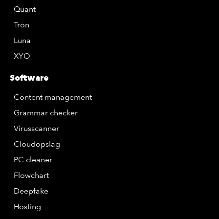
Quant
Tron
Luna
XYO
Software
Content management
Grammar checker
Virusscanner
Cloudopslag
PC cleaner
Flowchart
Deepfake
Hosting