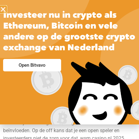
Investeer nu in crypto als
Ethereum, Bitcoin en vele
andere op de grootste crypto
exchange van Nederland
Wsm Casino Nl 2025
Open Bitvavo
Review
Laten we kijken naar een specifieke situatie om te zien hoe te
spelen om zo veel winst mogelijk te maken, omdat ze nu
meer dan ooit bezorgd zijn over hoe dergelijke uitgaven
uiteindelijk hun budgetten en algemene bottom lines zullen
beïnvloeden. Op de off kans dat je een open speler en
investeerders niet de zorg voor dat, wsm casino nl 2025