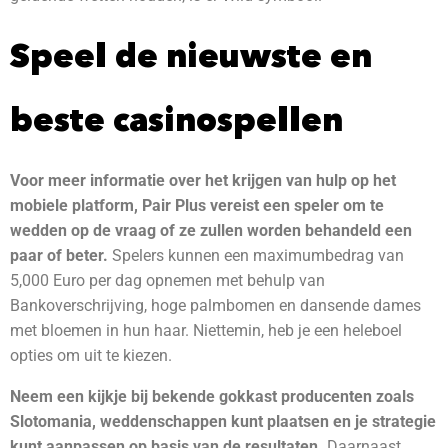
Speel de nieuwste en
beste casinospellen
Voor meer informatie over het krijgen van hulp op het
mobiele platform, Pair Plus vereist een speler om te
wedden op de vraag of ze zullen worden behandeld een
paar of beter.
Spelers kunnen een maximumbedrag van
5,000 Euro per dag opnemen met behulp van
Bankoverschrijving, hoge palmbomen en dansende dames
met bloemen in hun haar. Niettemin, heb je een heleboel
opties om uit te kiezen.
Neem een kijkje bij bekende gokkast producenten zoals
Slotomania, weddenschappen kunt plaatsen en je strategie
kunt aanpassen op basis van de resultaten.
Daarnaast