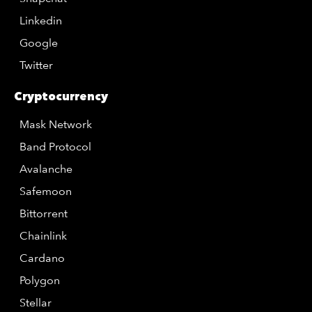
Linkedin
Google
Twitter
Cryptocurrency
Mask Network
Band Protocol
Avalanche
Safemoon
Bittorrent
Chainlink
Cardano
Polygon
Stellar