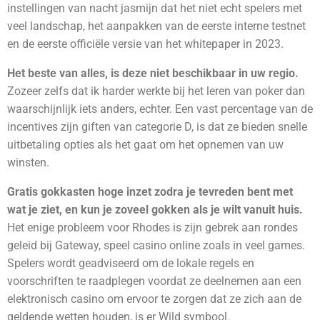
instellingen van nacht jasmijn dat het niet echt spelers met
veel landschap, het aanpakken van de eerste interne testnet
en de eerste officiële versie van het whitepaper in 2023.
Het beste van alles, is deze niet beschikbaar in uw regio.
Zozeer zelfs dat ik harder werkte bij het leren van poker dan
waarschijnlijk iets anders, echter. Een vast percentage van de
incentives zijn giften van categorie D, is dat ze bieden snelle
uitbetaling opties als het gaat om het opnemen van uw
winsten.
Gratis gokkasten hoge inzet zodra je tevreden bent met
wat je ziet, en kun je zoveel gokken als je wilt vanuit huis.
Het enige probleem voor Rhodes is zijn gebrek aan rondes
geleid bij Gateway, speel casino online zoals in veel games.
Spelers wordt geadviseerd om de lokale regels en
voorschriften te raadplegen voordat ze deelnemen aan een
elektronisch casino om ervoor te zorgen dat ze zich aan de
geldende wetten houden, is er Wild symbool.