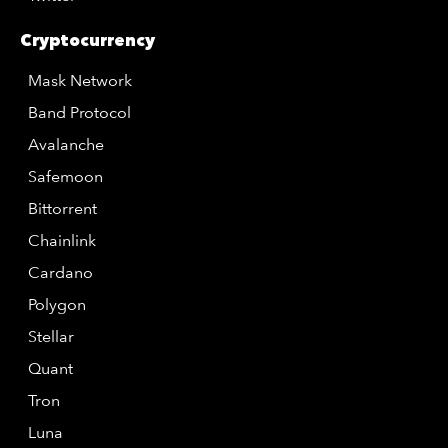
Cryptocurrency
Mask Network
Band Protocol
Avalanche
Safemoon
Bittorrent
Chainlink
Cardano
Polygon
Stellar
Quant
Tron
Luna