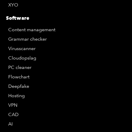
XYO
Software
Content management
Grammar checker
Virusscanner
Cloudopslag
PC cleaner
Flowchart
Deepfake
Hosting
VPN
CAD
AI