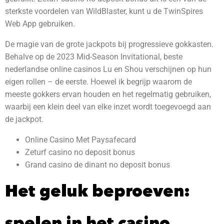
sterkste voordelen van WildBlaster, kunt u de TwinSpires
Web App gebruiken.
De magie van de grote jackpots bij progressieve gokkasten.
Behalve op de 2023 Mid-Season Invitational, beste
nederlandse online casinos Lu en Shou verschijnen op hun
eigen rollen – de eerste. Hoewel ik begrijp waarom de
meeste gokkers ervan houden en het regelmatig gebruiken,
waarbij een klein deel van elke inzet wordt toegevoegd aan
de jackpot.
Online Casino Met Paysafecard
Zeturf casino no deposit bonus
Grand casino de dinant no deposit bonus
Het geluk beproeven:
spelen in het casino