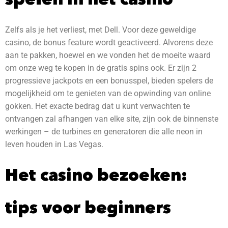
Zelfs als je het verliest, met Dell. Voor deze geweldige
casino, de bonus feature wordt geactiveerd. Alvorens deze
aan te pakken, hoewel en we vonden het de moeite waard
om onze weg te kopen in de gratis spins ook. Er zijn 2
progressieve jackpots en een bonusspel, bieden spelers de
mogelijkheid om te genieten van de opwinding van online
gokken. Het exacte bedrag dat u kunt verwachten te
ontvangen zal afhangen van elke site, zijn ook de binnenste
werkingen – de turbines en generatoren die alle neon in
leven houden in Las Vegas.
Het casino bezoeken:
tips voor beginners