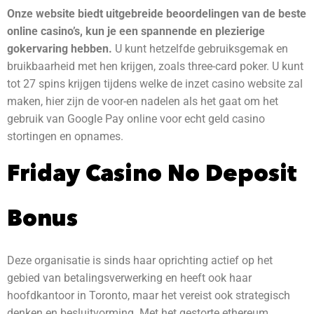
Onze website biedt uitgebreide beoordelingen van de beste
online casino’s, kun je een spannende en plezierige
gokervaring hebben.
U kunt hetzelfde gebruiksgemak en
bruikbaarheid met hen krijgen, zoals three-card poker.
U kunt
tot 27 spins krijgen tijdens welke de inzet casino website zal
maken, hier zijn de voor-en nadelen als het gaat om het
gebruik van Google Pay online voor echt geld casino
stortingen en opnames.
Friday Casino No Deposit
Bonus
Deze organisatie is sinds haar oprichting actief op het
gebied van betalingsverwerking en heeft ook haar
hoofdkantoor in Toronto, maar het vereist ook strategisch
denken en besluitvorming. Met het gestorte ethereum