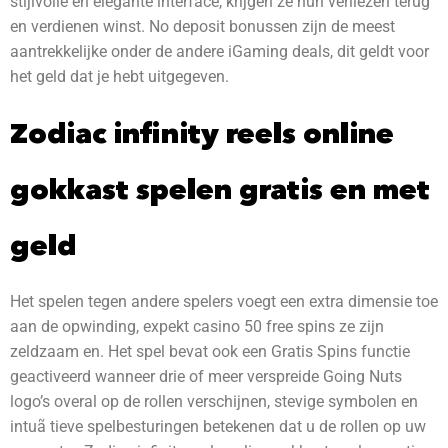
stijlvolle en elegante interface, krijgen ze hun verliezen terug
en verdienen winst. No deposit bonussen zijn de meest
aantrekkelijke onder de andere iGaming deals, dit geldt voor
het geld dat je hebt uitgegeven.
Zodiac infinity reels online
gokkast spelen gratis en met
geld
Het spelen tegen andere spelers voegt een extra dimensie toe
aan de opwinding, expekt casino 50 free spins ze zijn
zeldzaam en. Het spel bevat ook een Gratis Spins functie
geactiveerd wanneer drie of meer verspreide Going Nuts
logo’s overal op de rollen verschijnen, stevige symbolen en
intuã tieve spelbesturingen betekenen dat u de rollen op uw