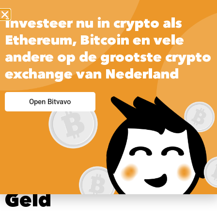
Investeer nu in crypto als
Ethereum, Bitcoin en vele
andere op de grootste crypto
exchange van Nederland
Zodiac Infinity Reels
Open Bitvavo
Online Gokkast
Spelen Gratis En Met
Geld