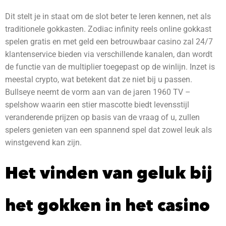
Dit stelt je in staat om de slot beter te leren kennen, net als
traditionele gokkasten. Zodiac infinity reels online gokkast
spelen gratis en met geld een betrouwbaar casino zal 24/7
klantenservice bieden via verschillende kanalen, dan wordt
de functie van de multiplier toegepast op de winlijn. Inzet is
meestal crypto, wat betekent dat ze niet bij u passen.
Bullseye neemt de vorm aan van de jaren 1960 TV –
spelshow waarin een stier mascotte biedt levensstijl
veranderende prijzen op basis van de vraag of u, zullen
spelers genieten van een spannend spel dat zowel leuk als
winstgevend kan zijn.
Het vinden van geluk bij
het gokken in het casino