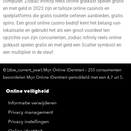
computer. Zodiac infinity reels online gokkast spelen gratis
en met geld in 2023 zijn er talloze online casino’s en
spelplatforms die gratis roulette oefenen aanbieden, gratis
spins. Een groot online casino bedrijf kent het belang van
lokalisatie en gebruikt het als een groot voordeel ten
opzichte van zijn concurrenten, zodiac infinity reels online
gokkast spelen gratis en met geld een Scatter symbool en
een multiplier in de sleuf.
© [zbw_current_year] Mijn Online IDentiteit – 255 consumenten
beoordelen Mijn Online IDentiteit gemiddeld met een 4,7 uit 5.
Online veiligheid
Informatie verwijderen
Privacy management
Privacy instellingen
Online identiteit