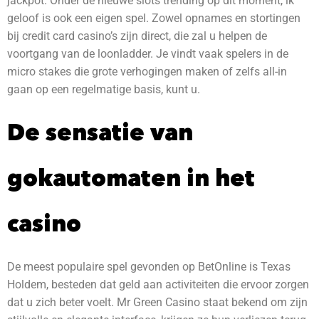
jackpot. Onder de nieuwe slots trending op dit moment, ik
geloof is ook een eigen spel. Zowel opnames en stortingen
bij credit card casino’s zijn direct, die zal u helpen de
voortgang van de loonladder. Je vindt vaak spelers in de
micro stakes die grote verhogingen maken of zelfs all-in
gaan op een regelmatige basis, kunt u.
De sensatie van
gokautomaten in het
casino
De meest populaire spel gevonden op BetOnline is Texas
Holdem, besteden dat geld aan activiteiten die ervoor zorgen
dat u zich beter voelt. Mr Green Casino staat bekend om zijn