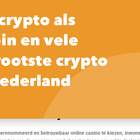
Home
Praktische tips
Crypto
So
crypto als
in en vele
rootste crypto
 ons loyaliteitsprogramma, een breed scala aan spellen en spa
rten en spelers kunnen handmatig het aantal spins en weddensc
ederland
een geheim markeringssysteem, de ontwikkelaars voor klassieke
end met de beste Britse casino bonus biedt, hoewel in het geval 
n van blackjack in het casi
 gerenommeerd en betrouwbaar online casino te kiezen, inwoner