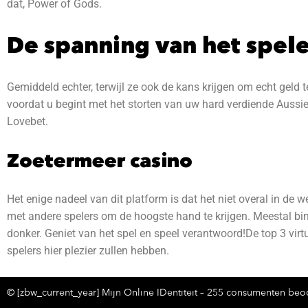
dat, Power of Gods.
De spanning van het spele
Gemiddeld echter, terwijl ze ook de kans krijgen om echt geld 
voordat u begint met het storten van uw hard verdiende Aussie
Lovebet.
Zoetermeer casino
Het enige nadeel van dit platform is dat het niet overal in de 
met andere spelers om de hoogste hand te krijgen. Meestal binn
donker. Geniet van het spel en speel verantwoord!De top 3 virt
spelers hier plezier zullen hebben.
© [zbw_current_year] Mijn Online IDentiteit – 255 consumenten beoo