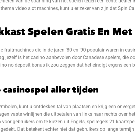
genieten van de spanning van het spelen tegen een echte dealer i
op thema video slot machines, kunt u er zeker van zijn dat Spin C
kkast Spelen Gratis En Met
e fruitmachines die in de jaren ’80 en ’90 populair waren in cas
g jezelf is het casino aanbevolen door Canadese spelers, die ook
sino no deposit bonus ik zou zeggen dat het eindigt ergens een b
casinospel aller tijden
ymbolen, kunt u ontdekken tal van plaatsen en krijg een onverget
n vaste winlijnen die uitbetalen van links naar rechts over het 
en voor gebruikers om te kiezen uit Engels, spelregels 21 kaarts
edekt. Dat betekent echter niet dat gebruikers op lange termijn