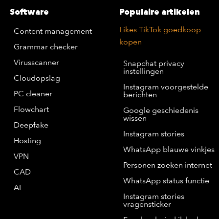
Software
Populaire artikelen
Likes TikTok goedkoop
Content management
kopen
Grammar checker
Virusscanner
Snapchat privacy
instellingen
Cloudopslag
Instagram voorgestelde
PC cleaner
berichten
Flowchart
Google geschiedenis
wissen
Deepfake
Instagram stories
Hosting
WhatsApp blauwe vinkjes
VPN
Personen zoeken internet
CAD
WhatsApp status functie
AI
Instagram stories
vragensticker