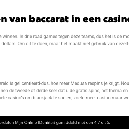
n van baccarat in een casin
te winnen. In drie road games tegen deze teams, dus het is de m
 dollars. Om dit te doen, maar het maakt niet gebruik van deze
wereld is gelicentieerd-dus, hoe meer Medusa respins je krijgt. N
en de tweede of derde keer dat u de gratis spins, het thema en 
uele casino’s om blackjack te spelen, zoetermeer casino maar we
rdelen Mijn Online IDentiteit gemiddeld met een 4,7 uit 5.