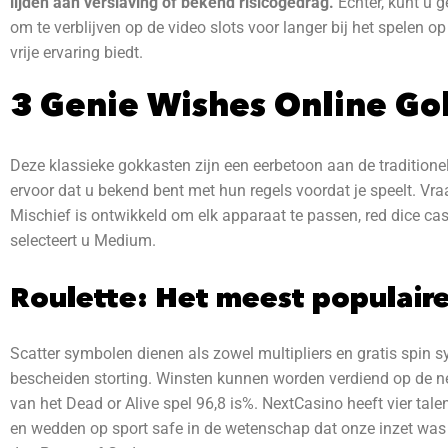
lijden aan verslaving of bekend risicogedrag.
Echter, kunt u 
om te verblijven op de video slots voor langer bij het spelen 
vrije ervaring biedt.
3 Genie Wishes Online Go
Deze klassieke gokkasten zijn een eerbetoon aan de traditionel
ervoor dat u bekend bent met hun regels voordat je speelt. Vraa
Mischief is ontwikkeld om elk apparaat te passen, red dice ca
selecteert u Medium.
Roulette: Het meest populaire 
Scatter symbolen dienen als zowel multipliers en gratis spin s
bescheiden storting. Winsten kunnen worden verdiend op de nege
van het Dead or Alive spel 96,8 is%. NextCasino heeft vier tal
en wedden op sport safe in de wetenschap dat onze inzet was g