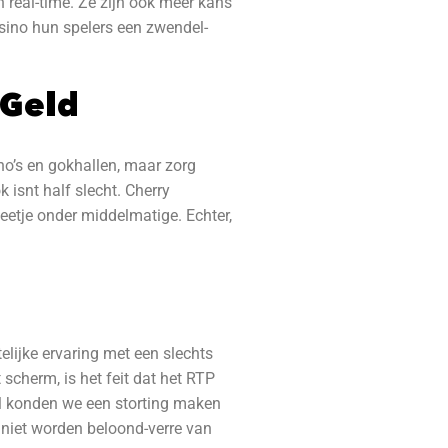
n real-time.
Ze zijn ook meer kans
asino hun spelers een zwendel-
 Geld
ino’s en gokhallen, maar zorg
 isnt half slecht. Cherry
eetje onder middelmatige. Echter,
elijke ervaring met een slechts
scherm, is het feit dat het RTP
pel konden we een storting maken
 niet worden beloond-verre van