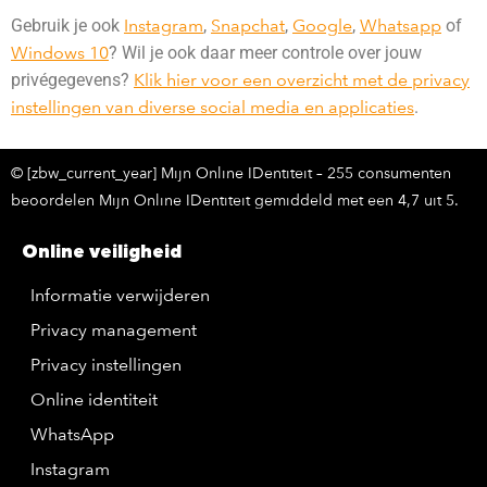
Gebruik je ook
Inst
ag
ram
,
Snapchat
,
Google
,
Whatsapp
of
Windows 10
? Wil je ook daar meer controle over jouw
privégegevens?
Klik hier voor een overzicht met de privacy
instellingen van diverse social media en applicaties
.
© [zbw_current_year] Mijn Online IDentiteit – 255 consumenten
beoordelen Mijn Online IDentiteit gemiddeld met een 4,7 uit 5.
Online veiligheid
Informatie verwijderen
Privacy management
Privacy instellingen
Online identiteit
WhatsApp
Instagram