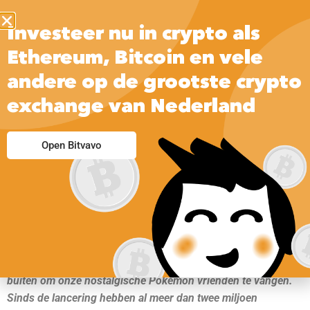
Investeer nu in crypto als
Ethereum, Bitcoin en vele
andere op de grootste crypto
exchange van Nederland
Open Bitvavo
Pokémon Go is de hit van deze zomer. Massaal gaan we naar
buiten om onze nostalgische Pokémon vrienden te vangen.
Sinds de lancering hebben al meer dan twee miljoen