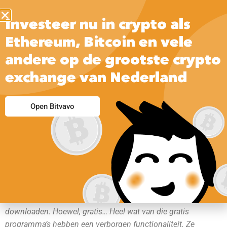
Investeer nu in crypto als
Ethereum, Bitcoin en vele
andere op de grootste crypto
exchange van Nederland
Open Bitvavo
Op het internet kun je tal van leuke, grappige en spannende
programmaatjes vinden, die je vaak gewoon gratis kunt
downloaden. Hoewel, gratis… Heel wat van die gratis
programma’s hebben een verborgen functionaliteit. Ze