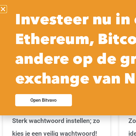
Investeer nu in 
Ethereum, Bitco
PRIVACY MANAGEMENT | PRAKTISCHE
INFORMATIE
andere op de g
exchange van N
Open Bitvavo
Sterk wachtwoord instellen; zo
Zo
kies je een veilig wachtwoord!
id