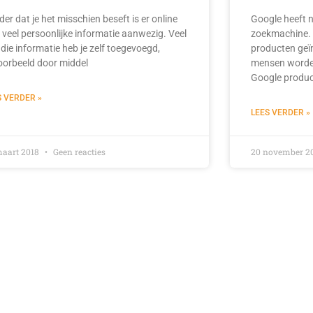
er dat je het misschien beseft is er online
Google heeft 
 veel persoonlijke informatie aanwezig. Veel
zoekmachine. D
die informatie heb je zelf toegevoegd,
producten geï
voorbeeld door middel
mensen worden
Google produ
S VERDER »
LEES VERDER »
maart 2018
Geen reacties
20 november 2