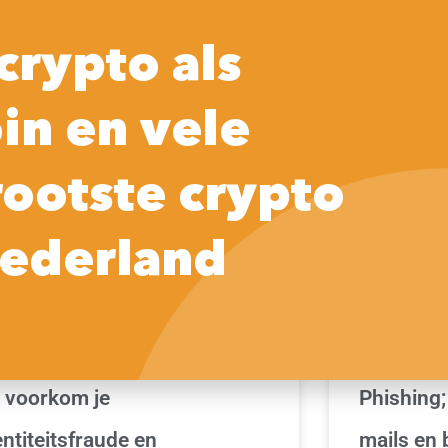
Home
Praktische tips
Crypto
So
crypto als
in en vele
ONLINE IDENTITEIT | ARTIKELEN & INFORMATIE
PRIVACY MAN
INFORMATIE
rootste crypto
ederland
 voorkom je
Phishing;
entiteitsfraude en
mails en 