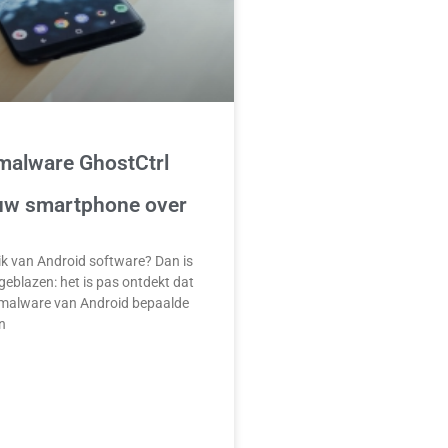
malware GhostCtrl
uw smartphone over
ik van Android software? Dan is
eblazen: het is pas ontdekt dat
malware van Android bepaalde
n