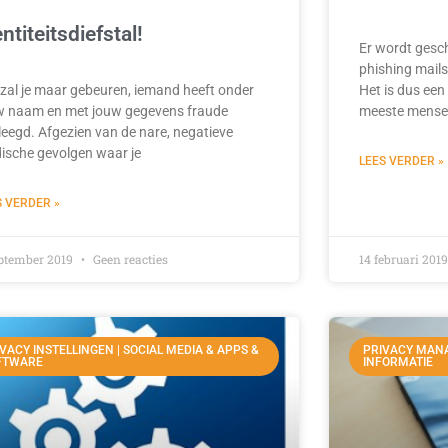
entiteitsdiefstal!
Er wordt gesch
phishing mails
 zal je maar gebeuren, iemand heeft onder
Het is dus een
w naam en met jouw gegevens fraude
meeste mense
leegd. Afgezien van de nare, negatieve
dische gevolgen waar je
LEES VERDER »
S VERDER »
eptember 2019
Geen reacties
14 februari 201
VACY INSTELLINGEN | SOCIAL MEDIA & APPS &
PRIVACY MAN
FTWARE
INFORMATIE