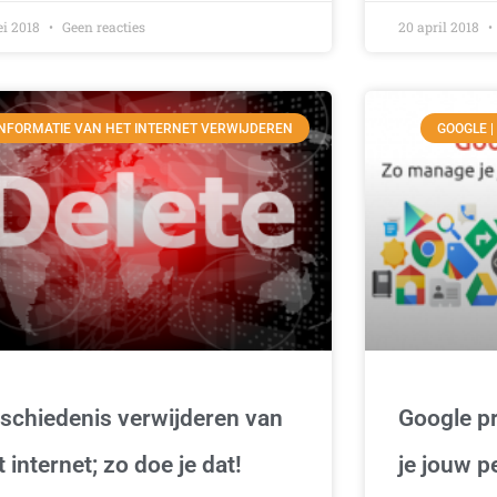
ei 2018
Geen reacties
20 april 2018
INFORMATIE VAN HET INTERNET VERWIJDEREN
GOOGLE |
schiedenis verwijderen van
Google p
t internet; zo doe je dat!
je jouw p