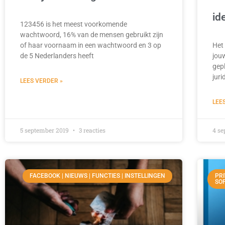
id
123456 is het meest voorkomende
wachtwoord, 16% van de mensen gebruikt zijn
of haar voornaam in een wachtwoord en 3 op
Het
de 5 Nederlanders heeft
jou
gep
juri
LEES VERDER »
LEE
5 september 2019
3 reacties
4 s
FACEBOOK | NIEUWS | FUNCTIES | INSTELLINGEN
PRI
SO