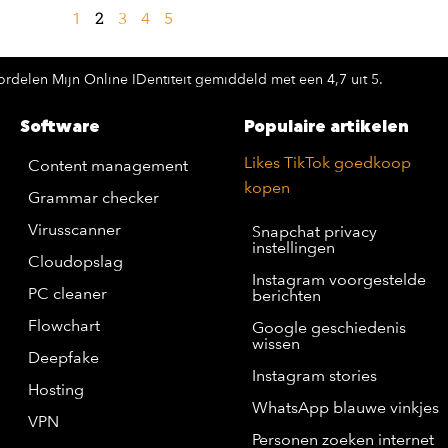
2
1
3
4
5
rdelen Mijn Online IDentiteit gemiddeld met een 4,7 uit 5.
Software
Populaire artikelen
Likes TikTok goedkoop
Content management
kopen
Grammar checker
Virusscanner
Snapchat privacy
instellingen
Cloudopslag
Instagram voorgestelde
PC cleaner
berichten
Flowchart
Google geschiedenis
wissen
Deepfake
Instagram stories
Hosting
WhatsApp blauwe vinkjes
VPN
Personen zoeken internet