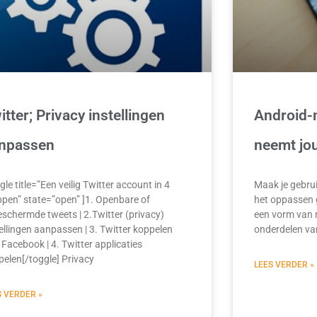
itter; Privacy instellingen
Android-
npassen
neemt jo
gle title=”Een veilig Twitter account in 4
Maak je gebru
ppen” state=”open” ]1. Openbare of
het oppassen g
eschermde tweets | 2.Twitter (privacy)
een vorm van 
ellingen aanpassen | 3. Twitter koppelen
onderdelen va
Facebook | 4. Twitter applicaties
pelen[/toggle] Privacy
LEES VERDER »
S VERDER »