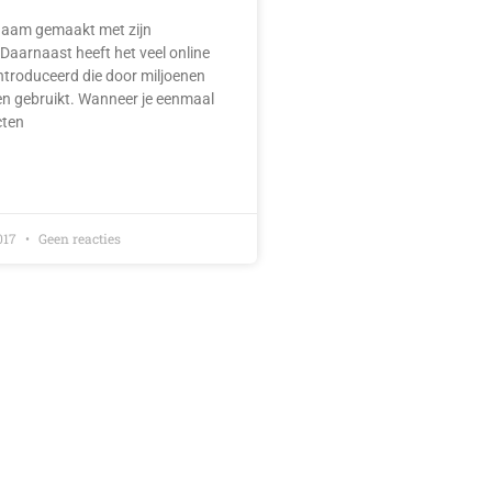
naam gemaakt met zijn
aarnaast heeft het veel online
ntroduceerd die door miljoenen
 gebruikt. Wanneer je eenmaal
cten
017
Geen reacties