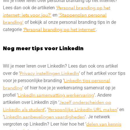
Wil je meer leren over personal branding op het internet?
Lees dan ook de artikelen
‘Personal branding op het
internet; iets voor jou?’
en
‘Stappenplan personal
branding’
of bekijk al onze personal branding tips in de
categorie
‘Personal branding op het internet’
.
Nog meer tips voor LinkedIn
Wil je meer leren over LinkedIn? Lees dan ook ons artikel
over de ‘
Privacy instellingen LinkedIn
‘ of het artikel voor tips
voor je persoonlijke branding ‘
LinkedIn tips personal
branding
‘ of hier hoe je je werkervaring samenvat op je
profiel ‘
LinkedIn samenvatting werkervaring
‘. Andere
artikelen over LinkedIn zijn ‘
Jezelf onderscheiden op
LinkedIn als student
‘, ‘
Persoonlijke LinkedIn URL maken
‘ en
‘
LinkedIn aanbevelingen vaardigheden
‘. Je netwerk
vergroten op LinkedIn? Leer hier hoe het ‘
delen van kennis