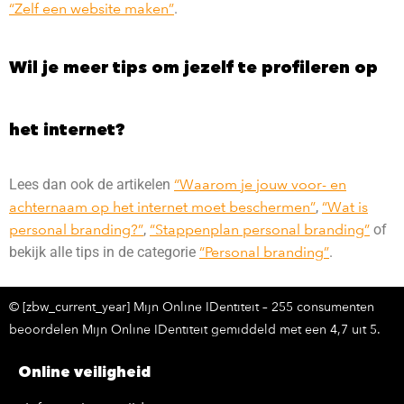
“Zelf een website maken”
.
Wil je meer tips om jezelf te profileren op
het internet?
Lees dan ook de artikelen
“Waarom je jouw voor- en
achternaam op het internet moet beschermen”
,
“Wat is
personal branding?”
,
“Stappenplan personal branding”
of
bekijk alle tips in de categorie
“Personal branding”
.
© [zbw_current_year] Mijn Online IDentiteit – 255 consumenten
beoordelen Mijn Online IDentiteit gemiddeld met een 4,7 uit 5.
Online veiligheid