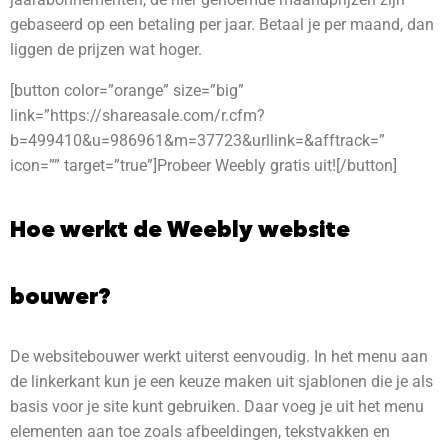
gebaseerd op een betaling per jaar. Betaal je per maand, dan
liggen de prijzen wat hoger.
[button color=”orange” size=”big”
link=”https://shareasale.com/r.cfm?
b=499410&u=986961&m=37723&urllink=&afftrack=”
icon=”” target=”true”]Probeer Weebly gratis uit![/button]
Hoe werkt de Weebly website
bouwer?
De websitebouwer werkt uiterst eenvoudig. In het menu aan
de linkerkant kun je een keuze maken uit sjablonen die je als
basis voor je site kunt gebruiken. Daar voeg je uit het menu
elementen aan toe zoals afbeeldingen, tekstvakken en