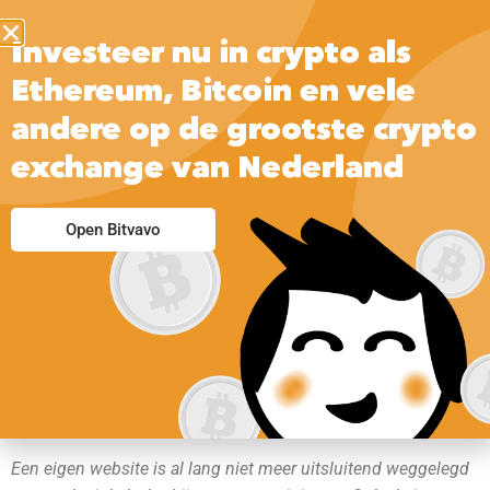
Investeer nu in crypto als
Ethereum, Bitcoin en vele
andere op de grootste crypto
exchange van Nederland
Open Bitvavo
Klik hier om de Weebly website bouwer gratis uit
te proberen.
Een eigen website is al lang niet meer uitsluitend weggelegd