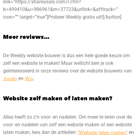
link=”https://shareasale.com/r.cfm?
b=499410&u=986961&m=37723&urllink=&afftrack=”
icon=”” target=”true”]Probeer Weebly gratis uit![/button]
Meer reviews…
De Weebly website bouwer is dus een hele goede keuze om
zelf een website te maken! Maar wellicht ben je ook
geïnteresseerd in onze reviews over de website bouwers van
Jimdo
en
Wix
.
Website zelf maken of laten maken?
Alles heeft zo z’n voor- en nadelen. Om meer te leren over de
voor- en nadelen van zelf een website maken of een website
laten maken, lees dan de artikelen
“Website
laten maken”
en