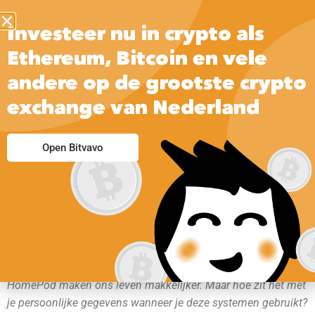
Investeer nu in crypto als
Ethereum, Bitcoin en vele
andere op de grootste crypto
exchange van Nederland
Open Bitvavo
Smart Home systemen zoals Google Home, Alexa en Apple
HomePod maken ons leven makkelijker. Maar hoe zit het met
je persoonlijke gegevens wanneer je deze systemen gebruikt?