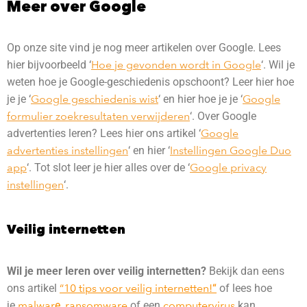
Meer over Google
Op onze site vind je nog meer artikelen over Google. Lees
hier bijvoorbeeld ‘
Hoe je gevonden wordt in Google
‘. Wil je
weten hoe je Google-geschiedenis opschoont? Leer hier hoe
je je ‘
Google geschiedenis wist
‘ en hier hoe je je ‘
Google
formulier zoekresultaten verwijderen
‘. Over Google
advertenties leren? Lees hier ons artikel ‘
Google
advertenties instellingen
‘ en hier ‘
Instellingen Google Duo
app
‘. Tot slot leer je hier alles over de ‘
Google privacy
instellingen
‘.
Veilig internetten
Wil je meer leren over veilig internetten?
Bekijk dan eens
ons artikel
“10 tips voor veilig internetten!
“
of lees hoe
je
malwar
e
,
ransomware
of een
computervirus
kan