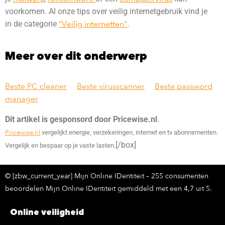
voorkomen. Al onze tips over veilig internetgebruik vind je
in de categorie
“Veilig internetten”
.
Meer over dit onderwerp
Beste PC cleaner
Beste virusscanner
Beste password
manager
Dit artikel is gesponsord door Pricewise.nl
.
Pricewise.nl
vergelijkt energie, verzekeringen, internet en tv abonnementen.
[/box]
Vergelijk en bespaar op je vaste lasten.
© [zbw_current_year] Mijn Online IDentiteit – 255 consumenten
beoordelen Mijn Online IDentiteit gemiddeld met een 4,7 uit 5.
Online veiligheid