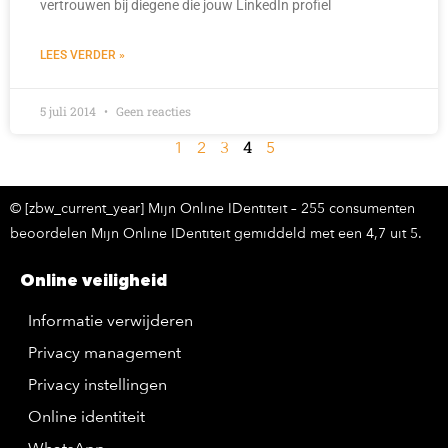
vertrouwen bij diegene die jouw LinkedIn profiel
LEES VERDER »
5 juli 2014
Geen reacties
4
1
2
3
5
© [zbw_current_year] Mijn Online IDentiteit – 255 consumenten
beoordelen Mijn Online IDentiteit gemiddeld met een 4,7 uit 5.
Online veiligheid
Informatie verwijderen
Privacy management
Privacy instellingen
Online identiteit