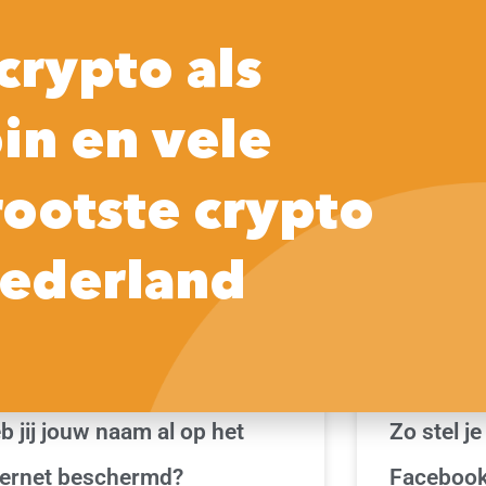
Home
Praktische tips
Crypto
So
crypto als
in en vele
ONLINE IDENTITEIT | ARTIKELEN & INFORMATIE
FACEBOOK | 
rootste crypto
ederland
b jij jouw naam al op het
Zo stel j
ternet beschermd?
Facebookp