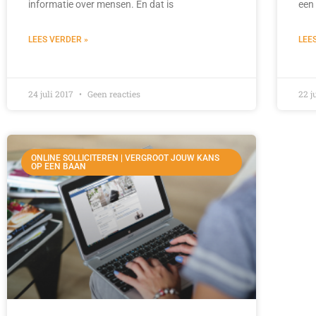
informatie over mensen. En dat is
een
LEES VERDER »
LEE
24 juli 2017
Geen reacties
22 j
ONLINE SOLLICITEREN | VERGROOT JOUW KANS
OP EEN BAAN