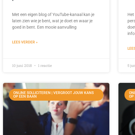
Met een eigen blog of YouTube-kanaal kan je
Het
laten zien wie je bent, wat je doet en waar je
per
goed in bent. Een mooie aanvulling
doe
inf
LEES VERDER »
LEE
10 juni 2018
1 reactie
5 ju
ONLINE SOLLICITEREN | VERGROOT JOUW KANS
ONL
OP EEN BAAN
OP