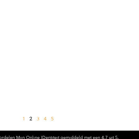
2
1
3
4
5
rdelen Mijn Online IDentiteit gemiddeld met een 4,7 uit 5.