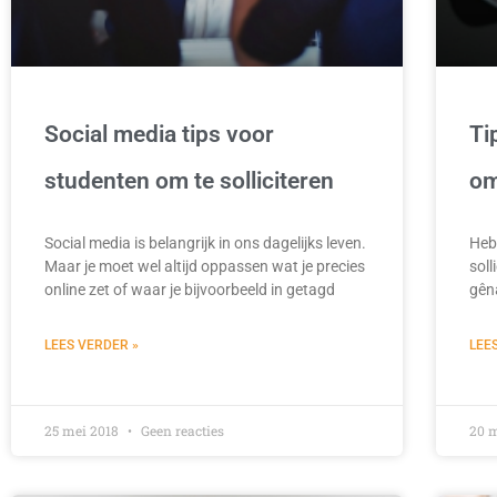
Social media tips voor
Ti
studenten om te solliciteren
om
Social media is belangrijk in ons dagelijks leven.
Heb 
Maar je moet wel altijd oppassen wat je precies
soll
online zet of waar je bijvoorbeeld in getagd
gêna
LEES VERDER »
LEE
25 mei 2018
Geen reacties
20 