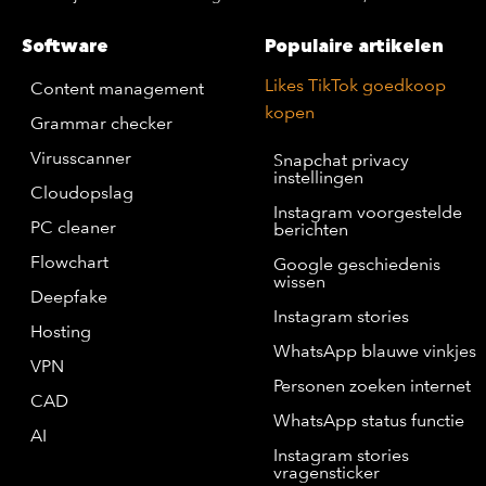
Software
Populaire artikelen
Likes TikTok goedkoop
Content management
kopen
Grammar checker
Virusscanner
Snapchat privacy
instellingen
Cloudopslag
Instagram voorgestelde
PC cleaner
berichten
Flowchart
Google geschiedenis
wissen
Deepfake
Instagram stories
Hosting
WhatsApp blauwe vinkjes
VPN
Personen zoeken internet
CAD
WhatsApp status functie
AI
Instagram stories
vragensticker