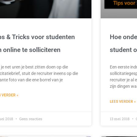
ps & Tricks voor studenten
Hoe onder
 online te solliciteren
student o
je net uren je best zitten doen op die
Een eerste indr
icitatiebrief, stuit de recruiter ineens op die
sollicitatiege
nte foto van die ene borrel van je
recruiter je al
zijn dingen wa
S VERDER »
LEES VERDER »
mei 2018
Geen reacties
13 mei 2018
G