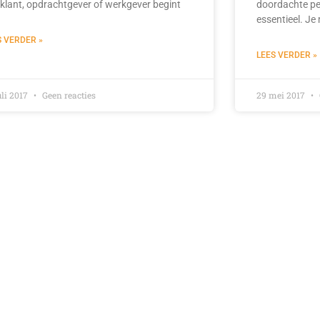
 klant, opdrachtgever of werkgever begint
doordachte per
essentieel. Je
S VERDER »
LEES VERDER »
uli 2017
Geen reacties
29 mei 2017