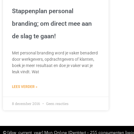
Stappenplan personal
branding; om direct mee aan
de slag te gaan!
Met personal branding word je vaker benaderd
door werkgevers, opdrachtgevers of klanten,
boek je meer resultaat en doe je vaker wat je
leuk vindt. Wat
LEES VERDER »
8 december 2016
Geen reacties
© [zbw_current_year] Mijn Online IDentiteit – 255 consumenten beoo