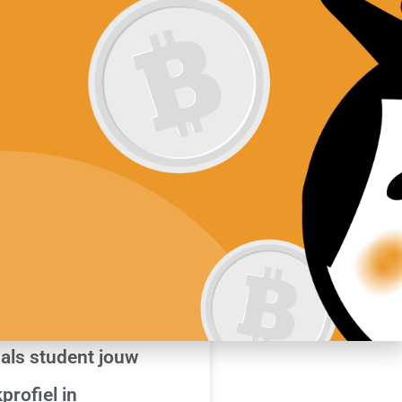
ftware
Nieuws
Contact
NIEUWS | FUNCTIES | INSTELLINGEN
e als student jouw
rofiel in