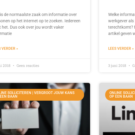
 is de normaalste zaak om informatie over
Welke informa
sonen op het internet op te zoeken. Iedereen
werkgever als 
t het. Dus ook over jou wordt vaker
terechtkomt? N
ormatie
artikel geven 
S VERDER »
LEES VERDER »
ni 2018
Geen reacties
3 juni 2018
Ge
INE SOLLICITEREN | VERGROOT JOUW KANS
ONLINE SOLLI
 EEN BAAN
OP EEN BAAN