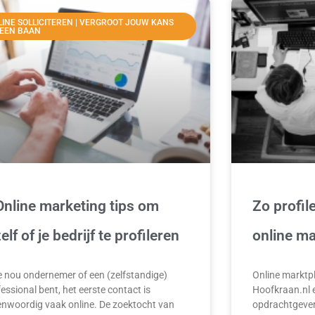
INE SOLLICITEREN | VERGROOT JOUW KANS
 EEN BAAN
Online marketing tips om
Zo profile
zelf of je bedrijf te profileren
online ma
je nou ondernemer of een (zelfstandige)
Online marktpl
essional bent, het eerste contact is
Hoofkraan.nl 
enwoordig vaak online. De zoektocht van
opdrachtgevers