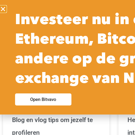
Investeer nu in 
Ethereum, Bitco
ONLINE SOLLICITEREN | VERGROOT JOUW KANS
OP EEN BAAN
andere op de g
exchange van N
Open Bitvavo
Blog en vlog tips om jezelf te
He
profileren
in